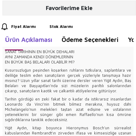
Favorilerime Ekle
Fiyat Alarmı
Stok Alarmı
Ürün Açıklaması
Ödeme Seçenekleri
Yo
SANAT TARİHİNİN EN BÜYÜK DEHALARI
AYNI ZAMANDA KENDİ DÖNEMLERİNİN
EN BÜYÜK BAŞ BELALARI OLABİLİR Mİ?
Kusursuzluğun peşinden koşarken ruhlarını tutkulara, saplantılara ve
deliliğe teslim eden sanatçıların gerçek yüzleriyle tanışmaya hazır
mısınız? Uzun yıllar sanat tarihi üzerine dersler veren Yiğit Aydın, Baş
Belaları ve Başyapıtları’nda sizi müzelerin parıltılı salonlarından
çıkarıp, sanatçıların kaotik ve çalkantılı atölyelerine götürüyor.
Tarihin gördüğü en zeki fakat bir o kadar da istikrarsız insanlardan
Leonardo da Vinci’nin bitmek bilmez merakına, huysuz dâhi
Michelangelo’nun melekleri taştan azat edişine ve ustalarının
yeteneklerini bir sünger gibi emen Raffaello’nun kısa ömrüne
sığdırdıklarına tanıklık edeceksiniz.
Yiğit Aydın, kitap boyunca Hieronymus Bosch’un sürrealist
kâbuslarından Rembrandt’ın zirveden iflasa ve kimsesizliğe uzanan