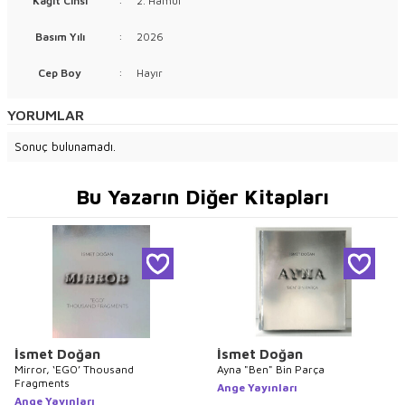
Kağıt Cinsi
:
2. Hamur
Basım Yılı
:
2026
Cep Boy
:
Hayır
YORUMLAR
Sonuç bulunamadı.
Bu Yazarın Diğer Kitapları
İsmet Doğan
İsmet Doğan
Mirror, ‘EGO’ Thousand
Ayna "Ben" Bin Parça
Fragments
Ange Yayınları
Ange Yayınları