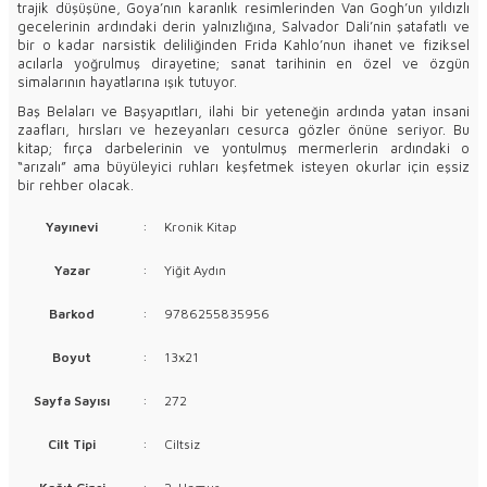
trajik düşüşüne, Goya’nın karanlık resimlerinden Van Gogh’un yıldızlı
gecelerinin ardındaki derin yalnızlığına, Salvador Dali’nin şatafatlı ve
bir o kadar narsistik deliliğinden Frida Kahlo’nun ihanet ve fiziksel
acılarla yoğrulmuş dirayetine; sanat tarihinin en özel ve özgün
simalarının hayatlarına ışık tutuyor.
Baş Belaları ve Başyapıtları, ilahi bir yeteneğin ardında yatan insani
zaafları, hırsları ve hezeyanları cesurca gözler önüne seriyor. Bu
kitap; fırça darbelerinin ve yontulmuş mermerlerin ardındaki o
“arızalı” ama büyüleyici ruhları keşfetmek isteyen okurlar için eşsiz
bir rehber olacak.
Yayınevi
:
Kronik Kitap
Yazar
:
Yiğit Aydın
Barkod
:
9786255835956
Boyut
:
13x21
Sayfa Sayısı
:
272
Cilt Tipi
:
Ciltsiz