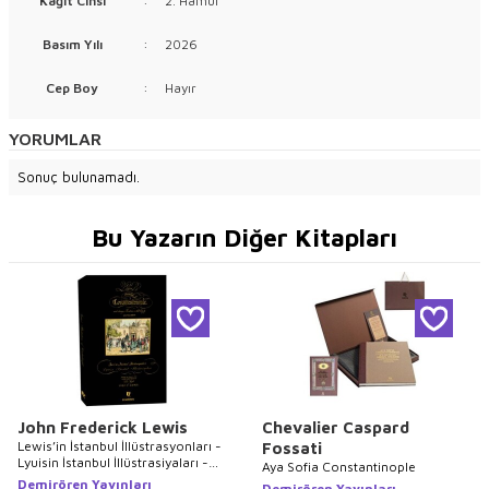
Kağıt Cinsi
:
2. Hamur
Basım Yılı
:
2026
Cep Boy
:
Hayır
YORUMLAR
Sonuç bulunamadı.
Bu Yazarın Diğer Kitapları
John Frederick Lewis
Chevalier Caspard
Lewis’in İstanbul İllüstrasyonları -
Fossati
Lyuisin İstanbul İllüstrasiyaları -
Aya Sofia Constantinople
Lewis`s Illustrations of
Demirören Yayınları
Demirören Yayınları