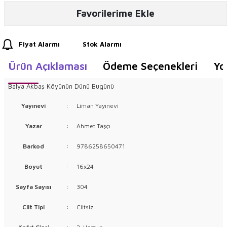
Favorilerime Ekle
Fiyat Alarmı
Stok Alarmı
Ürün Açıklaması
Ödeme Seçenekleri
Yo
Balya Akbaş Köyünün Dünü Bugünü
Yayınevi
:
Liman Yayınevi
Yazar
:
Ahmet Taşçı
Barkod
:
9786258650471
Boyut
:
16x24
Sayfa Sayısı
:
304
Cilt Tipi
:
Ciltsiz