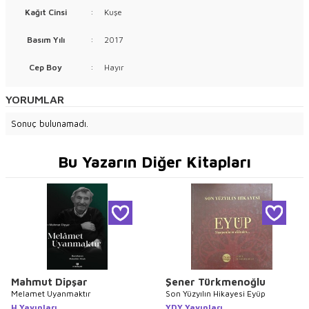
Kağıt Cinsi
:
Kuşe
Basım Yılı
:
2017
Cep Boy
:
Hayır
YORUMLAR
Sonuç bulunamadı.
Bu Yazarın Diğer Kitapları
Mahmut Dipşar
Şener Türkmenoğlu
Melamet Uyanmaktır
Son Yüzyılın Hikayesi Eyüp
H Yayınları
YDY Yayınları