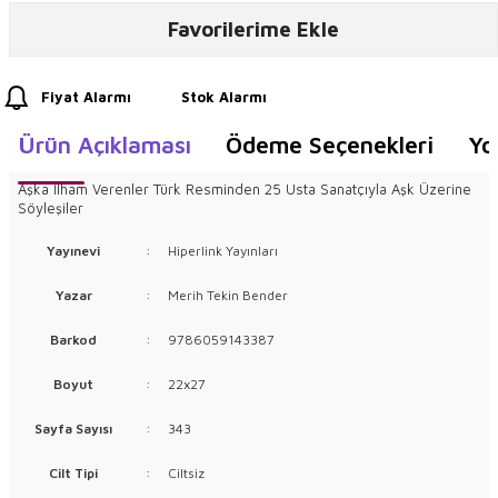
Favorilerime Ekle
Fiyat Alarmı
Stok Alarmı
Ürün Açıklaması
Ödeme Seçenekleri
Yo
Aşka İlham Verenler Türk Resminden 25 Usta Sanatçıyla Aşk Üzerine
Söyleşiler
Yayınevi
:
Hiperlink Yayınları
Yazar
:
Merih Tekin Bender
Barkod
:
9786059143387
Boyut
:
22x27
Sayfa Sayısı
:
343
Cilt Tipi
:
Ciltsiz