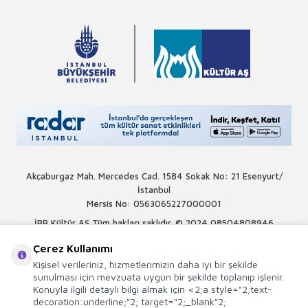
Akçaburgaz Mah. Mercedes Cad. 1584 Sokak No: 21 Esenyurt/
İstanbul
Mersis No: 0563065227000001
İBB Kültür AŞ Tüm hakları saklıdır. © 2024
08504808946
Çerez Kullanımı
Kişisel verileriniz, hizmetlerimizin daha iyi bir şekilde
sunulması için mevzuata uygun bir şekilde toplanıp işlenir.
Konuyla ilgili detaylı bilgi almak için <2;a style="2;text-
decoration:underline;"2; target="2;_blank"2;