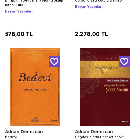
Bir Eğitim Sevdalısı - Nuri Gökalp
88 Soru Seti Kutulu 8 Kitap
Kitabı Ciltli
Beyan Yayınları
Beyan Yayınları
578,00
TL
2.278,00
TL
Adnan Demircan
Adnan Demircan
Bedevi
Çağdaş İslami Hareketler ve