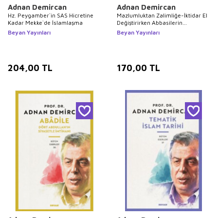
Adnan Demircan
Adnan Demircan
Hz. Peygamber`in SAS Hicretine
Mazlumluktan Zalimliğe-İktidar El
Kadar Mekke`de İslamlaşma
Değiştirirken Abbasilerin
Emevilere Yaptıkları
Beyan Yayınları
Beyan Yayınları
204,00
TL
170,00
TL