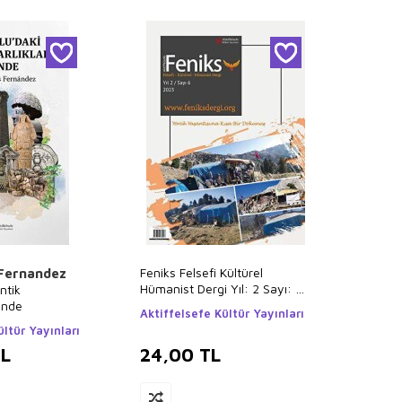
Feniks Felsefi Kültürel
 Fernandez
Hümanist Dergi Yıl: 2 Sayı: 6
ntik
2023
zinde
Aktiffelsefe Kültür Yayınları
ültür Yayınları
L
24,00
TL