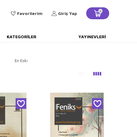
0
0
Favorilerim
Giriş Yap
KATEGORILER
YAYINEVLERI
En Eski