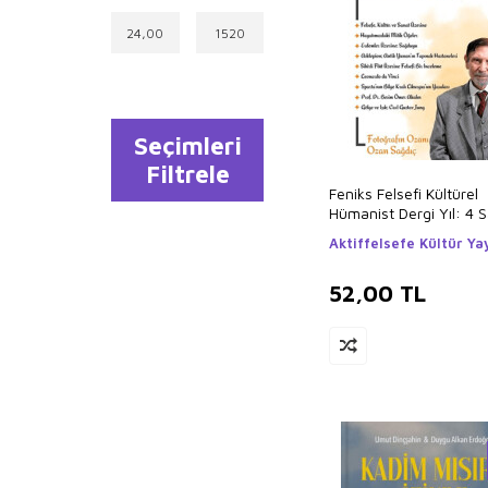
Kemal Karadayı
Nazım Özdemir
Umut Dinçşahin
Seçimleri
Filtrele
Feniks Felsefi Kültürel
Hümanist Dergi Yıl: 4 S
2025
Aktiffelsefe Kültür Yay
52,00
TL