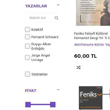
Felsefe
YAZARLAR
Diğer
Tarih
Araştırma -
İnceleme
Kolektif
Feniks Felsefi Kültürel
Gezi ve Rehber
Fernand Schwarz
Hümanist Dergi Yıl: 5 S
Kitapları
Duygu Alkan
Aktiffelsefe Kültür Yay
Ülke Rehberleri
Erdoğdu
Gezi Rehberi
60,00
TL
Jorge Angel
Livraga
Delia Steinberg
Guzman
Stoktakiler
Jose Carlos
Fernandez
Epiktetos
FIYAT
Ernest Wood
Giordano Bruno