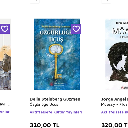
Delia Steinberg Guzman
Jorge Angel 
ayı: 5
Özgürlüğe Uçuş
Möassy - Filo
ınları
Aktiffelsefe Kültür Yayınları
Aktiffelsefe K
320,00
TL
320,00
T