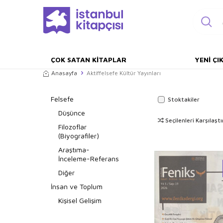
ÇOK SATAN KITAPLAR
YENI ÇI
Anasayfa
Aktiffelsefe Kültür Yayınları
Felsefe
Stoktakiler
Düşünce
Seçilenleri Karşılaştı
Filozoflar
(Biyografiler)
Araştıma-
İnceleme-Referans
Diğer
İnsan ve Toplum
Kişisel Gelişim
Periyodik Yayınlar