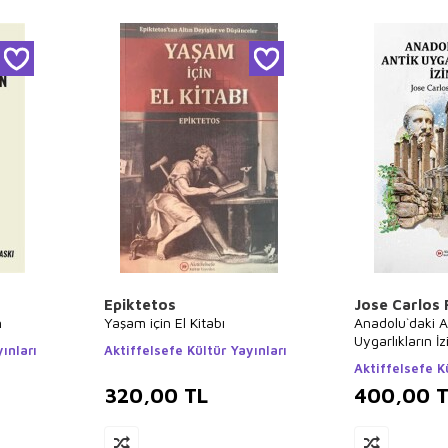
Epiktetos
Jose Carlos
n
Yaşam için El Kitabı
Anadolu`daki A
Uygarlıkların İ
ınları
Aktiffelsefe Kültür Yayınları
Aktiffelsefe K
320,00
TL
400,00
T