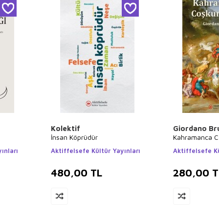
Kolektif
Giordano Br
İnsan Köprüdür
Kahramanca Co
ınları
Aktiffelsefe Kültür Yayınları
Aktiffelsefe K
480,00
TL
280,00
T