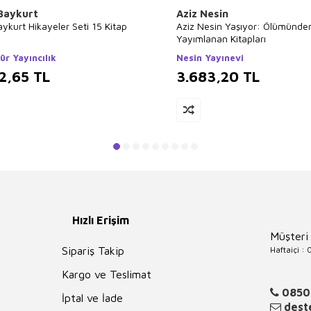
 Baykurt
Aziz Nesin
aykurt Hikayeler Seti 15 Kitap
Aziz Nesin Yaşıyor: Ölümünde
Yayımlanan Kitapları
ür Yayıncılık
Nesin Yayınevi
2,65
TL
3.683,20
TL
Hızlı Erişim
Müşteri
Haftaiçi :
Sipariş Takip
Kargo ve Teslimat
0850
İptal ve İade
deste