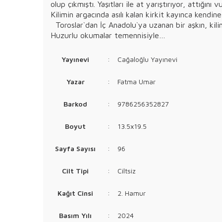
olup çıkmıştı. Yaşıtları ile at yarıştırıyor, attığın
Kilimin argacında asılı kalan kirkit kayınca kendi
Toroslar`dan İç Anadolu`ya uzanan bir aşkın, kili
Huzurlu okumalar temennisiyle…
Yayınevi
:
Cağaloğlu Yayınevi
Yazar
:
Fatma Umar
Barkod
:
9786256352827
Boyut
:
13.5x19.5
Sayfa Sayısı
:
96
Cilt Tipi
:
Ciltsiz
Kağıt Cinsi
:
2. Hamur
Basım Yılı
:
2024