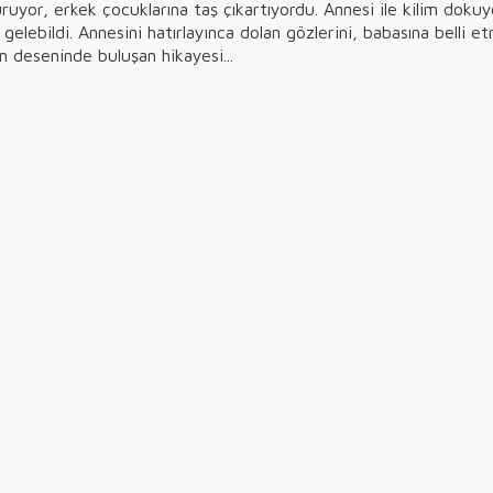
ı vuruyor, erkek çocuklarına taş çıkartıyordu. Annesi ile kilim doku
ne gelebildi. Annesini hatırlayınca dolan gözlerini, babasına bell
m deseninde buluşan hikayesi...