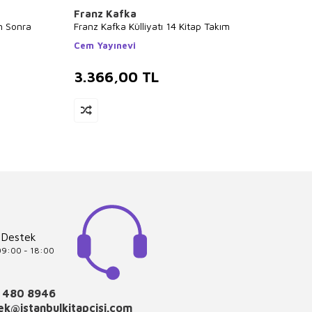
Franz Kafka
Aziz 
n Sonra
Franz Kafka Külliyatı 14 Kitap Takım
Aziz N
Cem Yayınevi
Nesin 
3.366,00
TL
2.6
 Destek
 09:00 - 18:00
 480 8946
k@istanbulkitapcisi.com