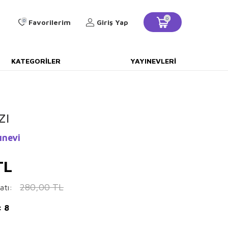
0
0
Favorilerim
Giriş Yap
KATEGORILER
YAYINEVLERI
zı
ınevi
TL
280,00
TL
atı:
: 8