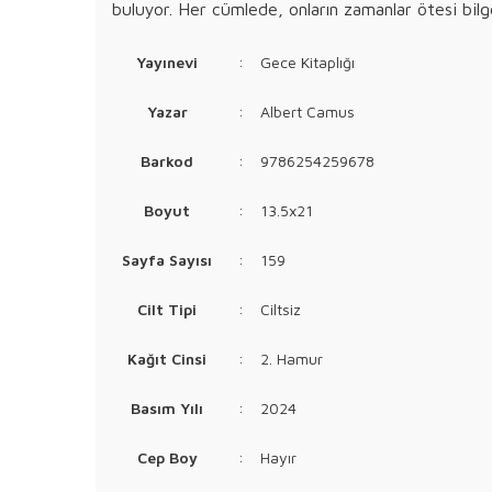
buluyor. Her cümlede, onların zamanlar ötesi bilgel
Yayınevi
:
Gece Kitaplığı
Yazar
:
Albert Camus
Barkod
:
9786254259678
Boyut
:
13.5x21
Sayfa Sayısı
:
159
Cilt Tipi
:
Ciltsiz
Kağıt Cinsi
:
2. Hamur
Basım Yılı
:
2024
Cep Boy
:
Hayır