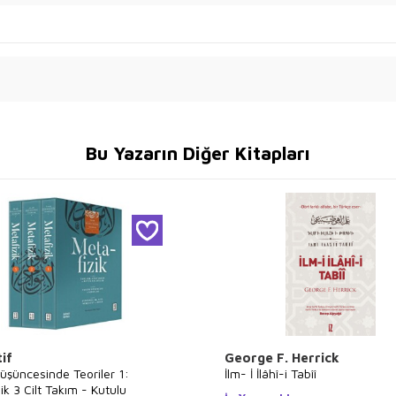
Bu Yazarın Diğer Kitapları
if
George F. Herrick
üşüncesinde Teoriler 1:
İlm- İ İlâhî-i Tabîî
ik 3 Cilt Takım - Kutulu