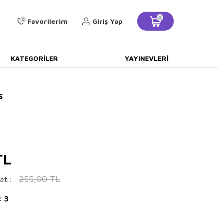
0
0
Favorilerim
Giriş Yap
KATEGORILER
YAYINEVLERI
s
TL
255,00
TL
atı:
: 3