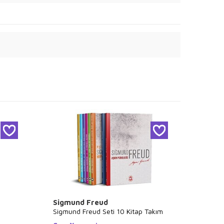
Sigmund Freud
Özka
Sigmund Freud Seti 10 Kitap Takım
Çaylak 