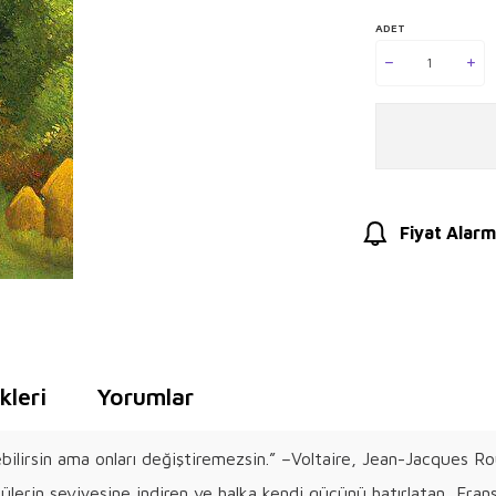
ADET
Fiyat Alarm
leri
Yorumlar
ebilirsin ama onları değiştiremezsin.” –Voltaire, Jean-Jacques
lerin seviyesine indiren ve halka kendi gücünü hatırlatan, Fransı