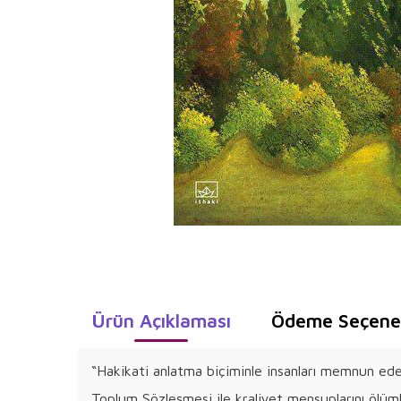
Ürün Açıklaması
Ödeme Seçenek
“Hakikati anlatma biçiminle insanları memnun ed
Toplum Sözleşmesi ile kraliyet mensuplarını ölümlü