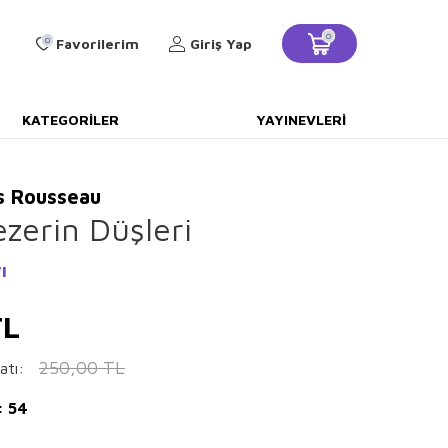
0
0
Favorilerim
Giriş Yap
KATEGORILER
YAYINEVLERI
s Rousseau
ezerin Düşleri
ı
L
250,00
TL
atı:
: 54