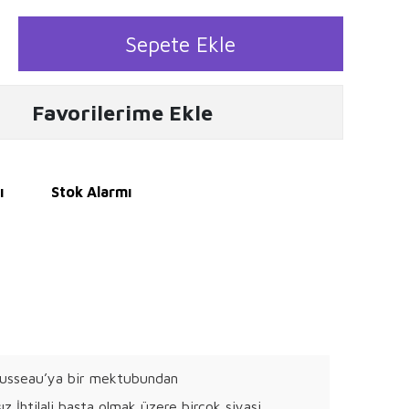
Sepete Ekle
Favorilerime Ekle
ı
Stok Alarmı
 Rousseau’ya bir mektubundan
z İhtilali başta olmak üzere birçok siyasi