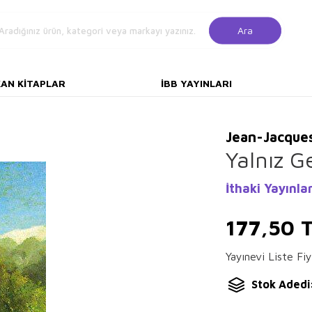
Ara
KAN KITAPLAR
İBB YAYINLARI
Jean-Jacque
Yalnız G
İthaki Yayınlar
177,50
T
Yayınevi Liste Fiy
Stok Adedi