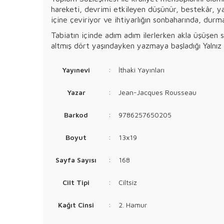
hareketi, devrimi etkileyen düşünür, bestekâr, 
içine çeviriyor ve ihtiyarlığın sonbaharında, durm
Tabiatın içinde adım adım ilerlerken akla üşüşen 
altmış dört yaşındayken yazmaya başladığı Yalnız
Yayınevi
:
İthaki Yayınları
Yazar
:
Jean-Jacques Rousseau
Barkod
:
9786257650205
Boyut
:
13x19
Sayfa Sayısı
:
168
Cilt Tipi
:
Ciltsiz
Kağıt Cinsi
:
2. Hamur