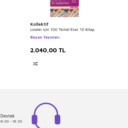
Kollektif
Ivan 
Liseler için 100 Temel Eser 10 Kitap
Plaklı
Sır Gib
Beyan Yayınları
Plak
2.040,00
TL
1.9
 Destek
 09:00 - 18:00