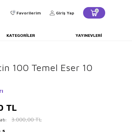
0
0
Favorilerim
Giriş Yap
KATEGORILER
YAYINEVLERI
için 100 Temel Eser 10
rı
0
TL
3.000,00
TL
atı:
: 5