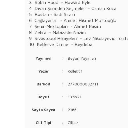
3 Robin Hood - Howard Pyle
4 Divan Şiirinden Seçmeler - Osman Koca
5 Bostan - Sadi Şirazi
6 Çağlayanlar - Ahmet Hikmet Müftüoğlu
7 Şehir Mektupları - Ahmet Rasim
8 Zehra - Nabizade Nazım
9 Sivastopol Hikayeleri - Lev Nikolayeviç Tolst
10 Kelile ve Dimne - Beydeba
Yayınevi
:
Beyan Yayınları
Yazar
:
Kollektif
Barkod
:
2770000032711
Boyut
:
13.5x21
Sayfa Sayısı
:
2188
Cilt Tipi
:
Ciltsiz