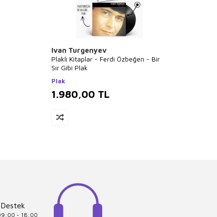
Ivan Turgenyev
Kolek
Plaklı Kitaplar - Ferdi Özbeğen - Bir
Dünya 
Sır Gibi Plak
Panam
Plak
1.980,00
TL
1.7
 Destek
 09:00 - 18:00