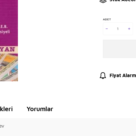
ADET
Fiyat Alarm
leri
Yorumlar
ev