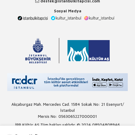
destek@istanbulkitapcisi.com
Sosyal Medya
Akçaburgaz Mah. Mercedes Cad. 1584 Sokak No: 21 Esenyurt/
İstanbul
Mersis No: 0563065227000001
İBB Kültür AŞ Tüm hakları saklıdır. © 2024
08504808946