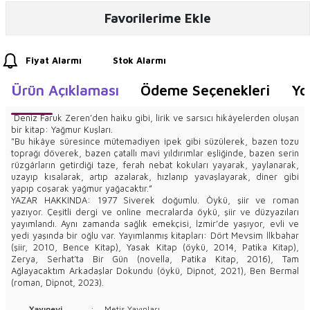
Favorilerime Ekle
Fiyat Alarmı
Stok Alarmı
Ürün Açıklaması
Ödeme Seçenekleri
Yo
Deniz Faruk Zeren’den haiku gibi, lirik ve sarsıcı hikâyelerden oluşan
bir kitap: Yağmur Kuşları.
"Bu hikâye süresince mütemadiyen ipek gibi süzülerek, bazen tozu
toprağı döverek, bazen çatallı mavi yıldırımlar eşliğinde, bazen serin
rüzgârların getirdiği taze, ferah nebat kokuları yayarak, yaylanarak,
uzayıp kısalarak, artıp azalarak, hızlanıp yavaşlayarak, diner gibi
yapıp coşarak yağmur yağacaktır.”
YAZAR HAKKINDA: 1977 Siverek doğumlu. Öykü, şiir ve roman
yazıyor. Çeşitli dergi ve online mecralarda öykü, şiir ve düzyazıları
yayımlandı. Aynı zamanda sağlık emekçisi, İzmir’de yaşıyor, evli ve
yedi yaşında bir oğlu var. Yayımlanmış kitapları: Dört Mevsim İlkbahar
(şiir, 2010, Bence Kitap), Yasak Kitap (öykü, 2014, Patika Kitap),
Zerya, Serhat’ta Bir Gün (novella, Patika Kitap, 2016), Tam
Ağlayacaktım Arkadaşlar Dokundu (öykü, Dipnot, 2021), Ben Bermal
(roman, Dipnot, 2023).
Yayınevi
:
Metis Yayınları