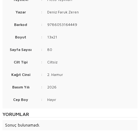
Yazar
:
Deniz Faruk Zeren
Barkod
:
9786053164449
Boyut
:
13x21
Sayfa Sayısı
:
80
Cilt Tipi
:
Ciltsiz
Kağıt Cinsi
:
2. Hamur
Basım Yılı
:
2026
Cep Boy
:
Hayır
YORUMLAR
Sonuç bulunamadı.