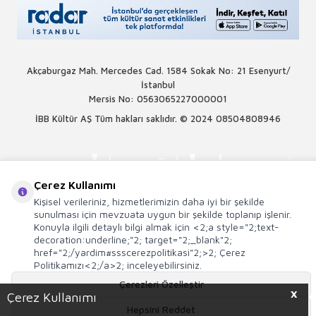
Akçaburgaz Mah. Mercedes Cad. 1584 Sokak No: 21 Esenyurt/
İstanbul
Mersis No: 0563065227000001
İBB Kültür AŞ Tüm hakları saklıdır. © 2024
08504808946
Çerez Kullanımı
Kişisel verileriniz, hizmetlerimizin daha iyi bir şekilde
sunulması için mevzuata uygun bir şekilde toplanıp işlenir.
Konuyla ilgili detaylı bilgi almak için <2;a style="2;text-
decoration:underline;"2; target="2;_blank"2;
href="2;/yardim#ssscerezpolitikasi"2;>2; Çerez
Politikamızı<2;/a>2; inceleyebilirsiniz.
Çerezleri Özelleştir
X
Çerez Kullanımı
Hepsini Reddet
T
-Soft
E-Ticaret
Sistemleriyle Hazırlanmıştır.