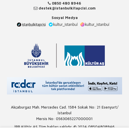
0850 480 8946
destek@istanbulkitapcisi.com
Sosyal Medya
Akçaburgaz Mah. Mercedes Cad. 1584 Sokak No: 21 Esenyurt/
İstanbul
Mersis No: 0563065227000001
İBB Kültür AŞ Tüm hakları saklıdır. © 2024
08504808946