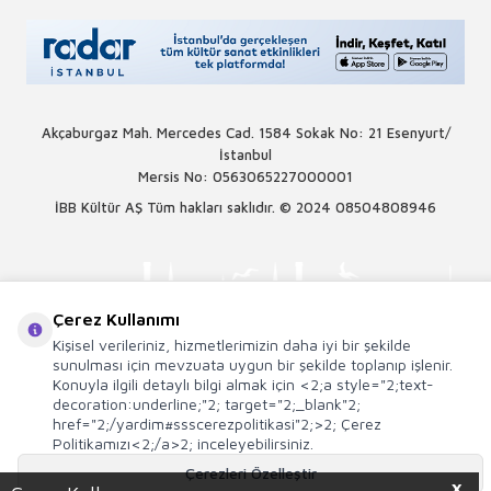
Akçaburgaz Mah. Mercedes Cad. 1584 Sokak No: 21 Esenyurt/
İstanbul
Mersis No: 0563065227000001
İBB Kültür AŞ Tüm hakları saklıdır. © 2024
08504808946
Çerez Kullanımı
Kişisel verileriniz, hizmetlerimizin daha iyi bir şekilde
sunulması için mevzuata uygun bir şekilde toplanıp işlenir.
Konuyla ilgili detaylı bilgi almak için <2;a style="2;text-
decoration:underline;"2; target="2;_blank"2;
href="2;/yardim#ssscerezpolitikasi"2;>2; Çerez
Politikamızı<2;/a>2; inceleyebilirsiniz.
Çerezleri Özelleştir
X