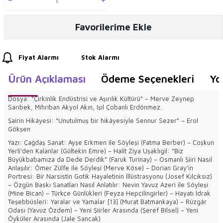
Favorilerime Ekle
Fiyat Alarmı
Stok Alarmı
Ürün Açıklaması
Ödeme Seçenekleri
Yo
Dosya: “Çirkinlik Endüstrisi ve Aşırılık Kültürü” – Merve Zeynep
Sarıbek, Mihriban Akyol Akın, Işıl Çobanlı Erdönmez.
Şairin Hikâyesi: “Unutulmuş bir hikâyesiyle Sennur Sezer” – Erol
Gökşen
Yazı: Çağdaş Sanat: Ayşe Erkmen ile Söyleşi (Fatma Berber) – Coşkun
Yerli’den Kalanlar (Gültekin Emre) – Halit Ziya Uşaklıgil: “Biz
Büyükbabamıza da Dede Derdik” (Faruk Turinay) – Osmanlı Şiiri Nasıl
Anlaşılır: Ömer Zülfe ile Söyleşi (Merve Köse) – Dorian Gray’in
Portresi: Bir Narsistin Gotik Hayaletinin İllüstrasyonu (Josef Kılçıksız)
– Özgün Baskı Sanatları Nasıl Anlatılır: Nevin Yavuz Azeri ile Söyleşi
(Mine Bican) – Türkçe Günlükleri (Feyza Hepçilingirler) – Hayatı İdrak
Teşebbüsleri: Yaralar ve Yamalar [13] (Murat Batmankaya) – Rüzgâr
Odası (Yavuz Özdem) – Yeni Şiirler Arasında (Şeref Bilsel) – Yeni
Öyküler Arasında (Jale Sancak)