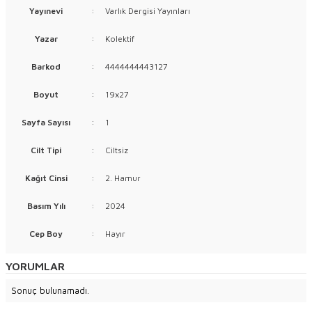
Yayınevi
:
Varlık Dergisi Yayınları
Yazar
:
Kolektif
Barkod
:
4444444443127
Boyut
:
19x27
Sayfa Sayısı
:
1
Cilt Tipi
:
Ciltsiz
Kağıt Cinsi
:
2. Hamur
Basım Yılı
:
2024
Cep Boy
:
Hayır
YORUMLAR
Sonuç bulunamadı.