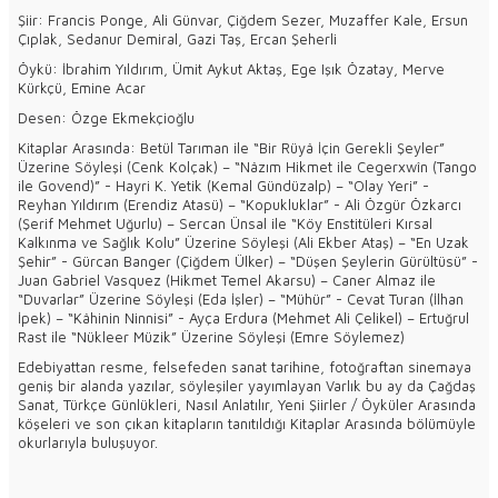
Şiir: Francis Ponge, Ali Günvar, Çiğdem Sezer, Muzaffer Kale, Ersun
Çıplak, Sedanur Demiral, Gazi Taş, Ercan Şeherli
Öykü: İbrahim Yıldırım, Ümit Aykut Aktaş, Ege Işık Özatay, Merve
Kürkçü, Emine Acar
Desen: Özge Ekmekçioğlu
Kitaplar Arasında: Betül Tarıman ile “Bir Rüyâ İçin Gerekli Şeyler”
Üzerine Söyleşi (Cenk Kolçak) – “Nâzım Hikmet ile Cegerxwîn (Tango
ile Govend)” - Hayri K. Yetik (Kemal Gündüzalp) – “Olay Yeri” -
Reyhan Yıldırım (Erendiz Atasü) – “Kopukluklar” - Ali Özgür Özkarcı
(Şerif Mehmet Uğurlu) – Sercan Ünsal ile “Köy Enstitüleri Kırsal
Kalkınma ve Sağlık Kolu” Üzerine Söyleşi (Ali Ekber Ataş) – “En Uzak
Şehir” - Gürcan Banger (Çiğdem Ülker) – “Düşen Şeylerin Gürültüsü” -
Juan Gabriel Vasquez (Hikmet Temel Akarsu) – Caner Almaz ile
“Duvarlar” Üzerine Söyleşi (Eda İşler) – “Mühür” - Cevat Turan (İlhan
İpek) – “Kâhinin Ninnisi” - Ayça Erdura (Mehmet Ali Çelikel) – Ertuğrul
Rast ile “Nükleer Müzik” Üzerine Söyleşi (Emre Söylemez)
Edebiyattan resme, felsefeden sanat tarihine, fotoğraftan sinemaya
geniş bir alanda yazılar, söyleşiler yayımlayan Varlık bu ay da Çağdaş
Sanat, Türkçe Günlükleri, Nasıl Anlatılır, Yeni Şiirler / Öyküler Arasında
köşeleri ve son çıkan kitapların tanıtıldığı Kitaplar Arasında bölümüyle
okurlarıyla buluşuyor.