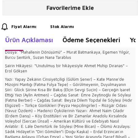
Favorilerime Ekle
Fiyat Alarmı
Stok Alarmı
Ürün Açıklaması
Ödeme Seçenekleri
Yo
Dosya: “Mahallenin Dönüşümü” – Murat Batmankaya, Egemen Yılgür,
Burcu Şentürk, Suzan Nana Tarablus
Şairin Hikâyesi: “Unutulmuş bir hikâyesiyle Ahmet Muhip Dıranas” –
Erol Gökşen
Yazı: Yapay Zekânın Cinsiyetçiliği (Gülüm Şener) – Kate Manne’de
Mizojini Mantığı (Fatma Fulya Tepe) – Görülmeyenin, Duyulmayanın
Şiiri: Glück Şiirine Kısa Bir Bakış (Elçin Sevgi Suçin) – Gerçeğin İşaret
Ettiği Yazı (Aylin Antmen) – Çağdaş Sanat: Emre Zeytinoğlu ile Söyleşi
(Fatma Berber) – Çağdaş Sanat: Beyza Dilem Topdal ile Söyleşi (Hıdır
Eligüzel) – Türkçe Günlükleri (Feyza Hepçilingirler) – Rüzgâr Odası
(Yavuz Özdem) – Madenci Öykülerinin Yazarı: Ahmet Naim Çıladır
(Erdem Danış) – Köy Enstitüleri ve Bir Zamanlar Anadolu Kırsalında
Voleybol (Sercan Ünsal) – Amerikan Kültürü ve Edebiyatı Nasıl
Anlatılır: E. Lâle Demirtürk ile Söyleşi (Mine Bican) – Ölümü Arzulayış:
Sâdık Hidâyet`in “Diri Gömülen”i (Doğu Kaşka) – Erdal Erzincan`ın
Bağlama Anlayışı (Orhan Emre) – Yeni Şiirler Arasında (Şeref Bilsel) –