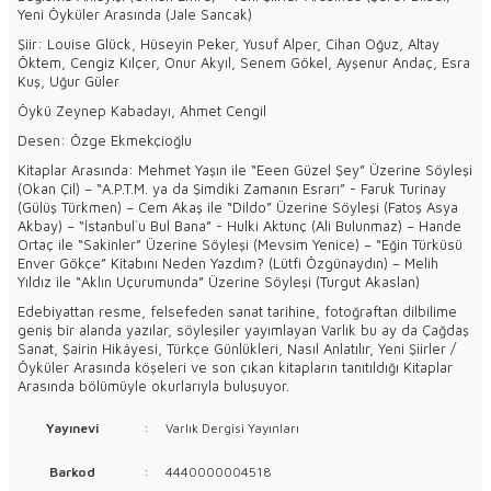
Yeni Öyküler Arasında (Jale Sancak)
Şiir: Louise Glück, Hüseyin Peker, Yusuf Alper, Cihan Oğuz, Altay
Öktem, Cengiz Kılçer, Onur Akyıl, Senem Gökel, Ayşenur Andaç, Esra
Kuş, Uğur Güler
Öykü Zeynep Kabadayı, Ahmet Cengil
Desen: Özge Ekmekçioğlu
Kitaplar Arasında: Mehmet Yaşın ile “Eeen Güzel Şey” Üzerine Söyleşi
(Okan Çil) – “A.P.T.M. ya da Şimdiki Zamanın Esrarı” - Faruk Turinay
(Gülüş Türkmen) – Cem Akaş ile “Dildo” Üzerine Söyleşi (Fatoş Asya
Akbay) – “İstanbul`u Bul Bana” - Hulki Aktunç (Ali Bulunmaz) – Hande
Ortaç ile “Sakinler” Üzerine Söyleşi (Mevsim Yenice) – “Eğin Türküsü
Enver Gökçe” Kitabını Neden Yazdım? (Lütfi Özgünaydın) – Melih
Yıldız ile “Aklın Uçurumunda” Üzerine Söyleşi (Turgut Akaslan)
Edebiyattan resme, felsefeden sanat tarihine, fotoğraftan dilbilime
geniş bir alanda yazılar, söyleşiler yayımlayan Varlık bu ay da Çağdaş
Sanat, Şairin Hikâyesi, Türkçe Günlükleri, Nasıl Anlatılır, Yeni Şiirler /
Öyküler Arasında köşeleri ve son çıkan kitapların tanıtıldığı Kitaplar
Arasında bölümüyle okurlarıyla buluşuyor.
Yayınevi
:
Varlık Dergisi Yayınları
Barkod
:
4440000004518