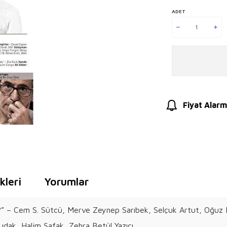
ADET
Fiyat Alarm
leri
Yorumlar
i?” – Cem S. Sütcü, Merve Zeynep Sarıbek, Selçuk Artut, Oğuz
Budak, Halim Şafak, Zehra Betül Yazıcı