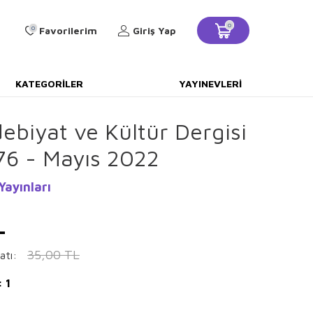
0
0
Favorilerim
Giriş Yap
KATEGORILER
YAYINEVLERI
debiyat ve Kültür Dergisi
76 - Mayıs 2022
Yayınları
L
35,00
TL
atı:
 1