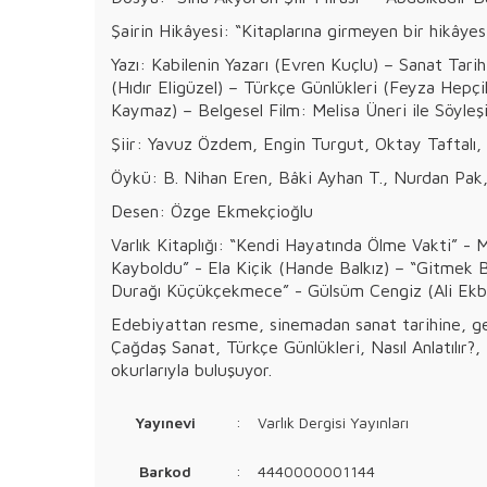
Şairin Hikâyesi: “Kitaplarına girmeyen bir hikâyes
Yazı: Kabilenin Yazarı (Evren Kuçlu) – Sanat Tarih
(Hıdır Eligüzel) – Türkçe Günlükleri (Feyza Hepçi
Kaymaz) – Belgesel Film: Melisa Üneri ile Söyleşi
Şiir: Yavuz Özdem, Engin Turgut, Oktay Taftalı
Öykü: B. Nihan Eren, Bâki Ayhan T., Nurdan Pak,
Desen: Özge Ekmekçioğlu
Varlık Kitaplığı: “Kendi Hayatında Ölme Vakti” -
Kayboldu” - Ela Kiçik (Hande Balkız) – “Gitmek B
Durağı Küçükçekmece” - Gülsüm Cengiz (Ali Ekber 
Edebiyattan resme, sinemadan sanat tarihine, gezi
Çağdaş Sanat, Türkçe Günlükleri, Nasıl Anlatılır?, 
okurlarıyla buluşuyor.
Yayınevi
:
Varlık Dergisi Yayınları
Barkod
:
4440000001144