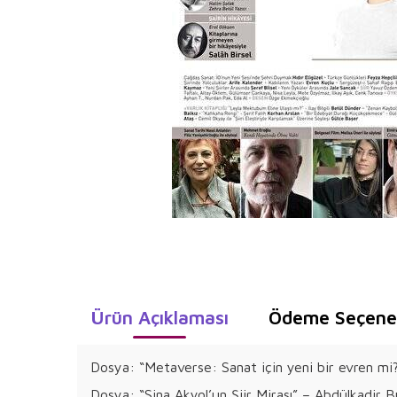
Ürün Açıklaması
Ödeme Seçenek
Dosya: “Metaverse: Sanat için yeni bir evren m
Dosya: “Sina Akyol’un Şiir Mirası” – Abdülkadir 