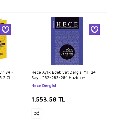
yı: 34 -
Hece Aylık Edebiyat Dergisi Yıl: 24
Hece A
 2 Cilt
Sayı: 282-283-284 Haziran-
Özel S
Temmuz-Ağustos 2020 - Türk
İzzetb
Hece Dergisi
Hece D
Edebiyatında Deneme Özel Sayı: 40
1.553,58
TL
1.44