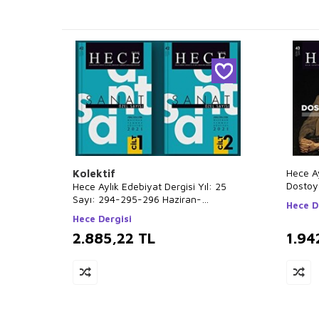
Hece Ay
Kolektif
Dostoye
Hece Aylık Edebiyat Dergisi Yıl: 25
Sayı: 3
Sayı: 294-295-296 Haziran-
Hece D
Temmuz-Ağustos 2021 - Sanat Özel
Hece Dergisi
Sayı: 42 2 Cilt Takım
2.885,22
TL
1.94