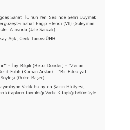
– Çağdaş Sanat: İO`nun Yeni Sesi`nde Şehri Duymak
 Sergüzeşt-i Sahaf Ragıp Efendi (VII) (Süleyman
küler Arasında (Jale Sancak)
İlkay Aşık, Cenk TanovaÜHH
?” - İlay Bilgili (Betül Dünder) – “Zenan
Şerif Fatih (Korhan Arslan) – “Bir Edebiyat
 Söyleşi (Gülce Başer)
ayımlayan Varlık bu ay da Şairin Hikâyesi,
 kitapların tanıtıldığı Varlık Kitaplığı bölümüyle