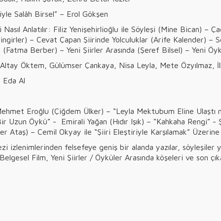
iyle Salâh Birsel” – Erol Gökşen
i Nasıl Anlatılır: Filiz Yenişehirlioğlu ile Söyleşi (Mine Bican) 
lingirler) – Cevat Çapan Şiirinde Yolculuklar (Arife Kalender) –
 (Fatma Berber) – Yeni Şiirler Arasında (Şeref Bilsel) – Yeni Öy
, Altay Öktem, Gülümser Çankaya, Nisa Leyla, Mete Özyılmaz, 
 Eda Al
 Mehmet Eroğlu (Çiğdem Ülker) – “Leyla Mektubum Eline Ulaştı mı
ir Uzun Öykü” - Emirali Yağan (Hıdır Işık) – “Kahkaha Rengi” - 
Ataş) – Cemil Okyay ile “Şiiri Eleştiriyle Karşılamak” Üzerine
 izlenimlerinden felsefeye geniş bir alanda yazılar, söyleşiler y
Belgesel Film, Yeni Şiirler / Öyküler Arasında köşeleri ve son çıkan