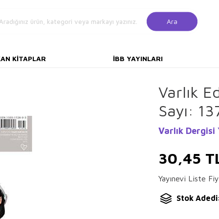
Ara
KAN KITAPLAR
İBB YAYINLARI
Varlık E
Sayı: 13
Varlık Dergisi 
30,45
T
Yayınevi Liste Fiy
Stok Adedi: