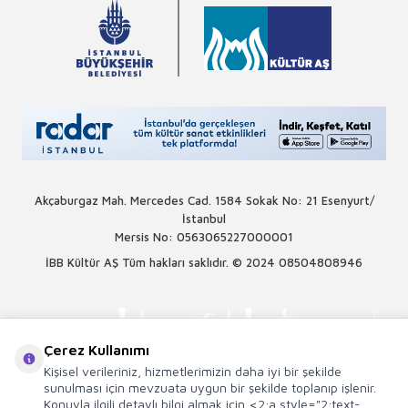
Akçaburgaz Mah. Mercedes Cad. 1584 Sokak No: 21 Esenyurt/
İstanbul
Mersis No: 0563065227000001
İBB Kültür AŞ Tüm hakları saklıdır. © 2024
08504808946
Çerez Kullanımı
Kişisel verileriniz, hizmetlerimizin daha iyi bir şekilde
sunulması için mevzuata uygun bir şekilde toplanıp işlenir.
Konuyla ilgili detaylı bilgi almak için <2;a style="2;text-