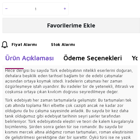
Favorilerime Ekle
Fiyat Alarmı
Stok Alarmı
Ürün Açıklaması
Ödeme Seçenekleri
Yo
Hece dergisi bu sayıda Türk edebiyatının nitelikli eserlerini doğuran,
dehalara beşiklik eden tarihsel bağlamı bir de edebî çatışmalar
açısından ortaya koymak istedi. İradelerin çatışması her zaman
özgürleşmeye iştah uyandırır. Bu iradeler bir de yetenekli, ihtiraslı ve
coşkunsa ortaya çıkan kıvılcım doğrusu seyredilmeye değer.
Türk edebiyatı her zaman tartışmalarla gelişmiştir. Bu tartışmaları tek
çatı altında toplama fikri elbette çok cazipti ancak ne kadar zor
olduğunu da bu çalışma sayesinde anladık. Bu sayıda bir kez daha
tanık olduğumuz gibi edebiyat tarihinin seyri şairler tarafından
belirleniyor. Türk edebiyatında eleştiri ve teori de kalem kavgalarıyla
biçimlenmiş. Şiirden sonra gelen tür ise romandır. Bu sayıda bir
kısmını mercek altına aldığımız roman tartışmaları, roman eleştirisinin
de geliştirilmesi gerektiğine dair bir işarettir. Öykü türü ise ne yazık