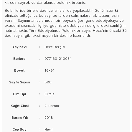
ki, çok seyrek ve dar alanda polemik üretmiş.
Belki ileride türlere özel çalışmalar da yapılacaktır. Gönül ister ki
elinizde tuttuğunuz bu sayı bu türden çalışmalara ışık tutsun, esin
versin. Sayının amaçlarından biri buysa diğeri genç edebiyatçıya ve
akademi dışındaki ilgiliye geçmişte edebiyatın dergilerdeki canlılığını
hatırlatmaktır. Türk Edebiyatında Polemikler sayısı Hece’nin önceki 35
özel sayısı gibi eksilmeyen bir özenle hazırlandı.
Yayınevi
:
Hece Dergisi
Barkod
:
9771301210054
Boyut
:
16x24
Sayfa Sayısı
:
888
Cilt Tipi
:
Ciltsiz
Kağıt Cinsi
:
2. Hamur
Basım Yılı
:
2018
Cep Boy
:
Hayır