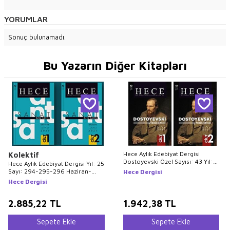
YORUMLAR
Sonuç bulunamadı.
Bu Yazarın Diğer Kitapları
Hece Aylık Edebiyat Dergisi
Kolektif
Dostoyevski Özel Sayısı: 43 Yıl:
Hece Aylık Edebiyat Dergisi Yıl: 25
26 Sayı: 301 Ocak 2022 2 Cilt
Sayı: 294-295-296 Haziran-
Hece Dergisi
Temmuz-Ağustos 2021 - Sanat
Hece Dergisi
Özel Sayı: 42 2 Cilt Takım
2.885,22
TL
1.942,38
TL
Sepete Ekle
Sepete Ekle