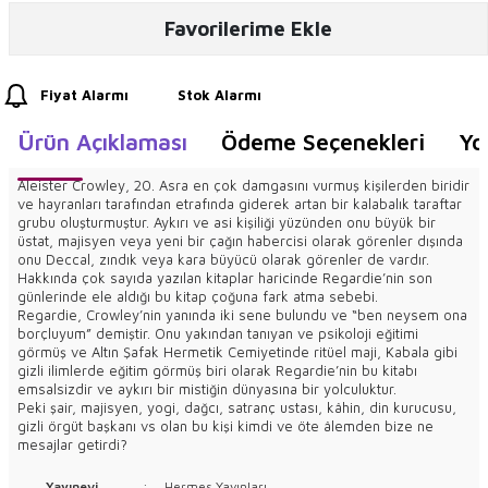
Favorilerime Ekle
Fiyat Alarmı
Stok Alarmı
Ürün Açıklaması
Ödeme Seçenekleri
Yo
Aleister Crowley, 20. Asra en çok damgasını vurmuş kişilerden biridir
ve hayranları tarafından etrafında giderek artan bir kalabalık taraftar
grubu oluşturmuştur. Aykırı ve asi kişiliği yüzünden onu büyük bir
üstat, majisyen veya yeni bir çağın habercisi olarak görenler dışında
onu Deccal, zındık veya kara büyücü olarak görenler de vardır.
Hakkında çok sayıda yazılan kitaplar haricinde Regardie’nin son
günlerinde ele aldığı bu kitap çoğuna fark atma sebebi.
Regardie, Crowley’nin yanında iki sene bulundu ve “ben neysem ona
borçluyum” demiştir. Onu yakından tanıyan ve psikoloji eğitimi
görmüş ve Altın Şafak Hermetik Cemiyetinde ritüel maji, Kabala gibi
gizli ilimlerde eğitim görmüş biri olarak Regardie’nin bu kitabı
emsalsizdir ve aykırı bir mistiğin dünyasına bir yolculuktur.
Peki şair, majisyen, yogi, dağcı, satranç ustası, kâhin, din kurucusu,
gizli örgüt başkanı vs olan bu kişi kimdi ve öte âlemden bize ne
mesajlar getirdi?
Yayınevi
:
Hermes Yayınları