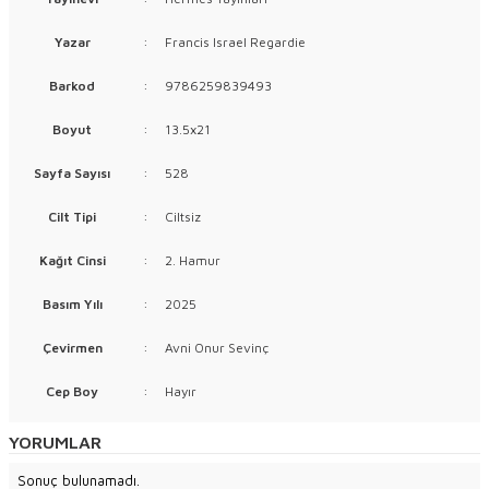
Yazar
:
Francis Israel Regardie
Barkod
:
9786259839493
Boyut
:
13.5x21
Sayfa Sayısı
:
528
Cilt Tipi
:
Ciltsiz
Kağıt Cinsi
:
2. Hamur
Basım Yılı
:
2025
Çevirmen
:
Avni Onur Sevinç
Cep Boy
:
Hayır
YORUMLAR
Sonuç bulunamadı.