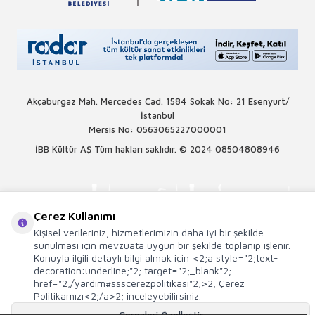
Akçaburgaz Mah. Mercedes Cad. 1584 Sokak No: 21 Esenyurt/
İstanbul
Mersis No: 0563065227000001
İBB Kültür AŞ Tüm hakları saklıdır. © 2024
08504808946
Çerez Kullanımı
Kişisel verileriniz, hizmetlerimizin daha iyi bir şekilde
sunulması için mevzuata uygun bir şekilde toplanıp işlenir.
Konuyla ilgili detaylı bilgi almak için <2;a style="2;text-
decoration:underline;"2; target="2;_blank"2;
href="2;/yardim#ssscerezpolitikasi"2;>2; Çerez
Politikamızı<2;/a>2; inceleyebilirsiniz.
Çerezleri Özelleştir