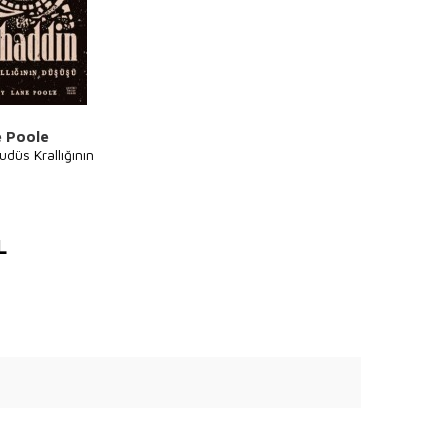
e Poole
düs Krallığının
L