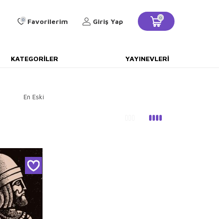
0
0
Favorilerim
Giriş Yap
KATEGORILER
YAYINEVLERI
En Eski