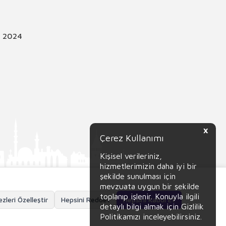
© 2024
X
Çerez Kullanımı
Kişisel verileriniz,
hizmetlerimizin daha iyi bir
şekilde sunulması için
mevzuata uygun bir şekilde
toplanıp işlenir. Konuyla ilgili
zleri Özelleştir
Hepsini Reddet
Hepsini Kabul Et
detaylı bilgi almak için Gizlilik
Politikamızı inceleyebilirsiniz.