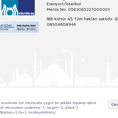
Esenyurt/İstanbul
Mersis No: 0563065227000001
İBB Kültür AŞ Tüm hakları saklıdır. 
08504808946
de sunulması için mevzuata uygun bir şekilde toplanıp işlenir.
Çere
;text-decoration:underline;"2; target="2;_blank"2;
ikamızı<2;/a>2; inceleyebilirsiniz.
T
-Soft
E-Ticaret
Sistemleriyle Hazırlanmıştır.