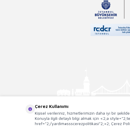
Çerez Kullanımı
Kişisel verileriniz, hizmetlerimizin daha iyi bir şekil
Konuyla ilgili detaylı bilgi almak için <2;a style="2
href="2;/yardim#ssscerezpolitikasi"2;>2; Çerez Polit