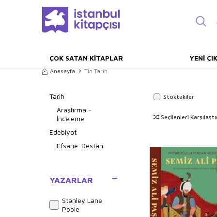
ÇOK SATAN KITAPLAR
YENI ÇI
Anasayfa
Tin Tarih
Tarih
Stoktakiler
Araştırma -
Seçilenleri Karşılaştı
İnceleme
Edebiyat
Efsane-Destan
YAZARLAR
Stanley Lane
Poole