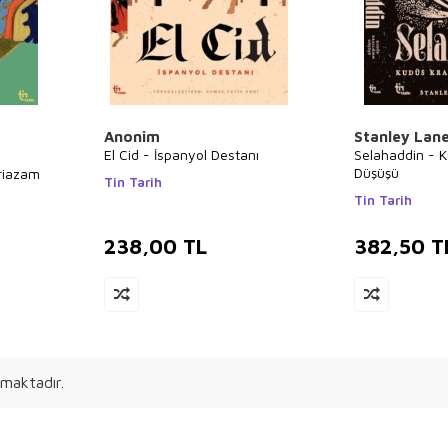
Anonim
Stanley Lan
El Cid - İspanyol Destanı
Selahaddin - Ku
Düşüşü
iriazam
Tin Tarih
Tin Tarih
238,00
TL
382,50
T
maktadır.