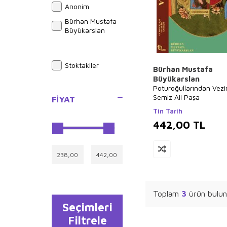
Anonim
Bürhan Mustafa
Büyükarslan
Stoktakiler
Bürhan Mustafa
Büyükarslan
Poturoğullarından Vez
Semiz Ali Paşa
FIYAT
Tin Tarih
442,00
TL
Toplam
3
ürün bulun
Seçimleri
Filtrele