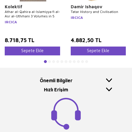
Kolektif
Damir Ishaqov
Athar al-Qahira al-Islamiyya fi al-
Tatar History and Civilisation
Asr al-Uthmani 3 Volumes in 5
IRCICA
IRCICA
8.718,75
TL
4.882,50
TL
Sepete Ekle
Sepete Ekle
Önemli Bilgiler
Hızlı Erişim