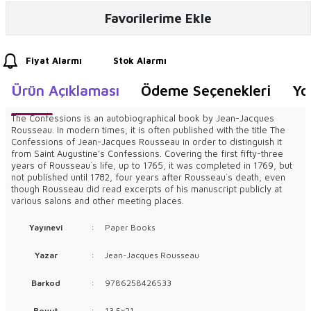
Favorilerime Ekle
Fiyat Alarmı
Stok Alarmı
Ürün Açıklaması
Ödeme Seçenekleri
Yo
The Confessions is an autobiographical book by Jean-Jacques
Rousseau. In modern times, it is often published with the title The
Confessions of Jean-Jacques Rousseau in order to distinguish it
from Saint Augustine’s Confessions. Covering the first fifty-three
years of Rousseau`s life, up to 1765, it was completed in 1769, but
not published until 1782, four years after Rousseau`s death, even
though Rousseau did read excerpts of his manuscript publicly at
various salons and other meeting places.
Yayınevi
:
Paper Books
Yazar
:
Jean-Jacques Rousseau
Barkod
:
9786258426533
Boyut
:
13.5x21