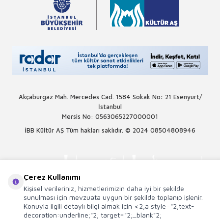
Akçaburgaz Mah. Mercedes Cad. 1584 Sokak No: 21 Esenyurt/
İstanbul
Mersis No: 0563065227000001
İBB Kültür AŞ Tüm hakları saklıdır. © 2024
08504808946
Çerez Kullanımı
Kişisel verileriniz, hizmetlerimizin daha iyi bir şekilde
sunulması için mevzuata uygun bir şekilde toplanıp işlenir.
Konuyla ilgili detaylı bilgi almak için <2;a style="2;text-
decoration:underline;"2; target="2;_blank"2;