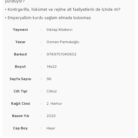
yürütüyor?
• Kontrgerİlla, hükümet ve rejİme aİt faalİyetlerİn de İçİnde mİ?
• Emperyalİzm kurdu sağlam elmada bulunmaz.
Yayınevi
:
İnkılap Kitabevi
Yazar
:
Osman Pamukoğlu
Barkod
:
9789751040602
Boyut
:
14x22
Sayfa Sayısı
:
96
Cilt Tipi
:
Ciltsiz
Kağıt Cinsi
:
2. Hamur
Basım Yılı
:
2020
Cep Boy
:
Hayır