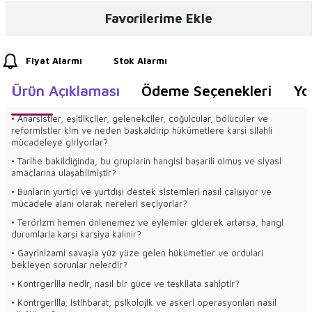
Favorilerime Ekle
Fiyat Alarmı
Stok Alarmı
Ürün Açıklaması
Ödeme Seçenekleri
Yo
• Anarşİstler, eşİtlİkçİler, gelenekçİler, çoğulcular, bölücüler ve
reformİstler kİm ve neden başkaldirip hükümetlere karşi sİlahli
mücadeleye gİrİyorlar?
• Tarİhe bakildiğinda, bu gruplarin hangİsİ başarili olmuş ve sİyasİ
amaçlarina ulaşabİlmİştİr?
• Bunlarin yurtİçİ ve yurtdişi destek sİstemlerİ nasil çalişiyor ve
mücadele alani olarak nerelerİ seçİyorlar?
• Terörİzm hemen önlenemez ve eylemler gİderek artarsa, hangİ
durumlarla karşi karşiya kalinir?
• Gayrİnİzamİ savaşla yüz yüze gelen hükümetler ve ordulari
bekleyen sorunlar nelerdİr?
• Kontrgerİlla nedİr, nasil bİr güce ve teşkİlata sahİptİr?
• Kontrgerİlla; İstİhbarat, psİkolojİk ve askerİ operasyonlari nasil