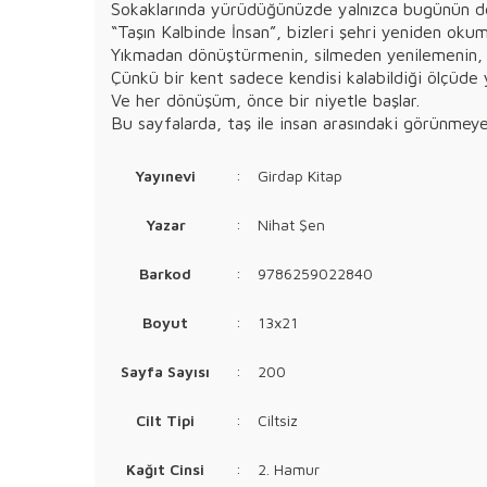
Sokaklarında yürüdüğünüzde yalnızca bugünün deği
“Taşın Kalbinde İnsan”, bizleri şehri yeniden oku
Yıkmadan dönüştürmenin, silmeden yenilemenin,
Çünkü bir kent sadece kendisi kalabildiği ölçüde 
Ve her dönüşüm, önce bir niyetle başlar.
Bu sayfalarda, taş ile insan arasındaki görünmeyen 
Yayınevi
:
Girdap Kitap
Yazar
:
Nihat Şen
Barkod
:
9786259022840
Boyut
:
13x21
Sayfa Sayısı
:
200
Cilt Tipi
:
Ciltsiz
Kağıt Cinsi
:
2. Hamur