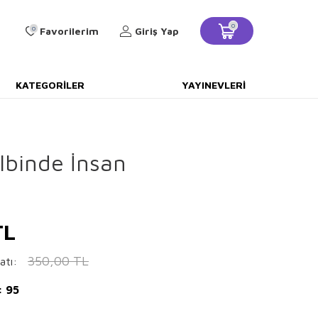
0
0
Favorilerim
Giriş Yap
KATEGORILER
YAYINEVLERI
lbinde İnsan
L
350,00
TL
atı:
: 95