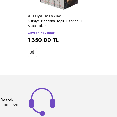
Kutsiye Bozoklar
Miche
Kutsiye Bozoklar Toplu Eserler 11
Denem
Kitap Takım
Alfa Y
Ceylan Yayınları
1.350,00
TL
1.31
 Destek
 09:00 - 18:00