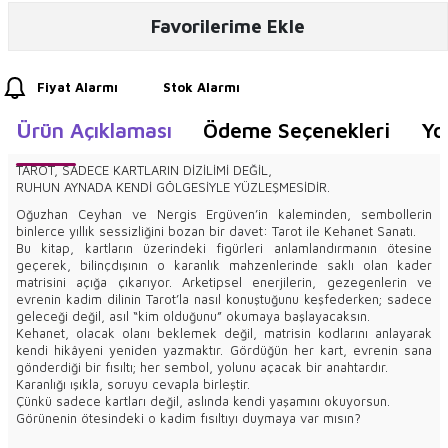
Favorilerime Ekle
Fiyat Alarmı
Stok Alarmı
Ürün Açıklaması
Ödeme Seçenekleri
Yo
TAROT, SADECE KARTLARIN DİZİLİMİ DEĞİL,
RUHUN AYNADA KENDİ GÖLGESİYLE YÜZLEŞMESİDİR.
Oğuzhan Ceyhan ve Nergis Ergüven’in kaleminden, sembollerin
binlerce yıllık sessizliğini bozan bir davet: Tarot ile Kehanet Sanatı.
Bu kitap, kartların üzerindeki figürleri anlamlandırmanın ötesine
geçerek, bilinçdışının o karanlık mahzenlerinde saklı olan kader
matrisini açığa çıkarıyor. Arketipsel enerjilerin, gezegenlerin ve
evrenin kadim dilinin Tarot’la nasıl konuştuğunu keşfederken; sadece
geleceği değil, asıl “kim olduğunu” okumaya başlayacaksın.
Kehanet, olacak olanı beklemek değil, matrisin kodlarını anlayarak
kendi hikâyeni yeniden yazmaktır. Gördüğün her kart, evrenin sana
gönderdiği bir fısıltı; her sembol, yolunu açacak bir anahtardır.
Karanlığı ışıkla, soruyu cevapla birleştir.
Çünkü sadece kartları değil, aslında kendi yaşamını okuyorsun.
Görünenin ötesindeki o kadim fısıltıyı duymaya var mısın?