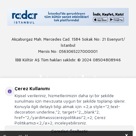
Akçaburgaz Mah. Mercedes Cad. 1584 Sokak No: 21 Esenyurt/
İstanbul
Mersis No: 0563065227000001
İBB Kültür AŞ Tüm hakları saklıdır. © 2024
08504808946
Çerez Kullanımı
Kişisel verileriniz, hizmetlerimizin daha iyi bir şekilde
sunulması için mevzuata uygun bir şekilde toplanıp işlenir.
Konuyla ilgili detaylı bilgi almak için <2;a style="2;text-
decoration:underline;"2; target="2;_blank"2;
href="2;/yardim#ssscerezpolitikasi"2;>2; Çerez
Politikamızı<2;/a>2; inceleyebilirsiniz.
Çerezleri Özelleştir
X