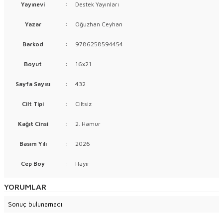
Yayınevi
:
Destek Yayınları
Yazar
:
Oğuzhan Ceyhan
Barkod
:
9786258594454
Boyut
:
16x21
Sayfa Sayısı
:
432
Cilt Tipi
:
Ciltsiz
Kağıt Cinsi
:
2. Hamur
Basım Yılı
:
2026
Cep Boy
:
Hayır
YORUMLAR
Sonuç bulunamadı.