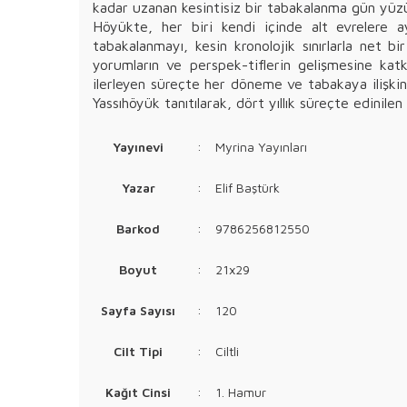
kadar uzanan kesintisiz bir tabakalanma gün yüzü
Höyükte, her biri kendi içinde alt evrelere ayr
tabakalanmayı, kesin kronolojik sınırlarla net
yorumların ve perspek-tiflerin gelişmesine katk
ilerleyen süreçte her döneme ve tabakaya ilişkin ve
Yassıhöyük tanıtılarak, dört yıllık süreçte edinilen
Yayınevi
:
Myrina Yayınları
Yazar
:
Elif Baştürk
Barkod
:
9786256812550
Boyut
:
21x29
Sayfa Sayısı
:
120
Cilt Tipi
:
Ciltli
Kağıt Cinsi
:
1. Hamur