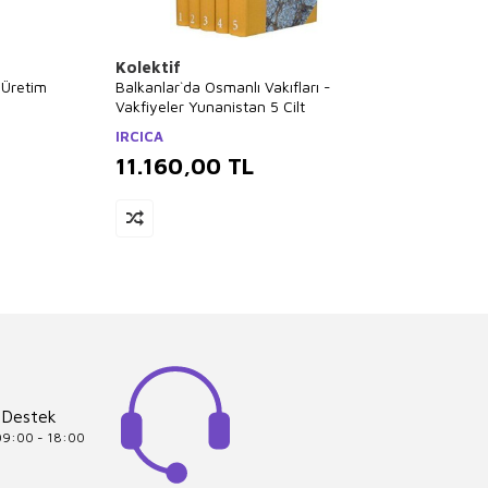
Kolektif
Kolek
l Üretim
Balkanlar`da Osmanlı Vakıfları -
Arkeolo
Vakfiyeler Yunanistan 5 Cilt
Boyut
IRCICA
11.160,00
TL
9.3
 Destek
 09:00 - 18:00