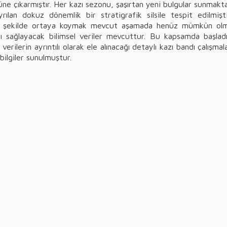
ne çıkarmıştır. Her kazı sezonu, şaşırtan yeni bulgular sunmakta
ılan dokuz dönemlik bir stratigrafik silsile tespit edilmiştir
 bir şekilde ortaya koymak mevcut aşamada henüz mümkün olmamı
ı sağlayacak bilimsel veriler mevcuttur. Bu kapsamda başladığ
rilerin ayrıntılı olarak ele alınacağı detaylı kazı bandı çalışmal
 bilgiler sunulmuştur.