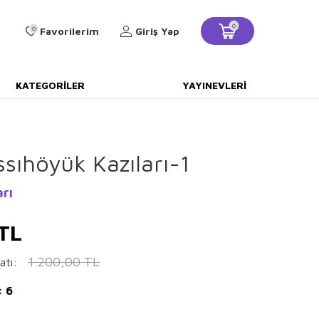
0
0
Favorilerim
Giriş Yap
KATEGORILER
YAYINEVLERI
ssıhöyük Kazıları-1
arı
TL
1.200,00
TL
atı:
: 6