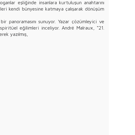
ganlar eşliğinde insanlara kurtuluşun anahtarını
limleri kendi bünyesine katmaya çalışarak dönüşüm
el bir panoramasını sunuyor. Yazar çözümleyici ve
spiritüel eğilimleri inceliyor. André Malraux, “21.
nerek yazılmış,