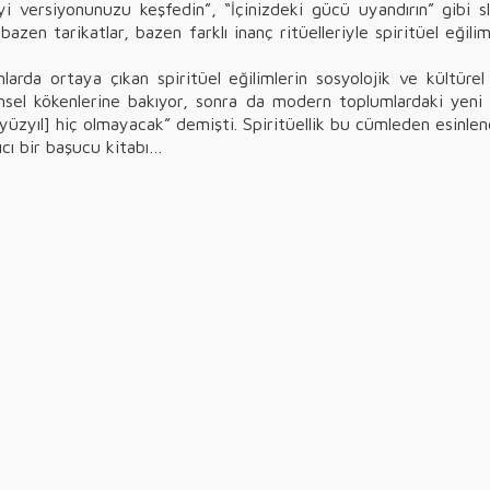
 versiyonunuzu keşfedin”, “İçinizdeki gücü uyandırın” gibi slo
azen tarikatlar, bazen farklı inanç ritüelleriyle spiritüel eği
umlarda ortaya çıkan spiritüel eğilimlerin sosyolojik ve kültür
 dinsel kökenlerine bakıyor, sonra da modern toplumlardaki yeni 
r yüzyıl] hiç olmayacak” demişti. Spiritüellik bu cümleden esinle
çıcı bir başucu kitabı…