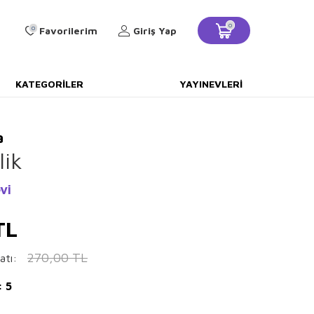
0
0
Favorilerim
Giriş Yap
KATEGORILER
YAYINEVLERI
a
lik
vi
TL
270,00
TL
atı:
: 5