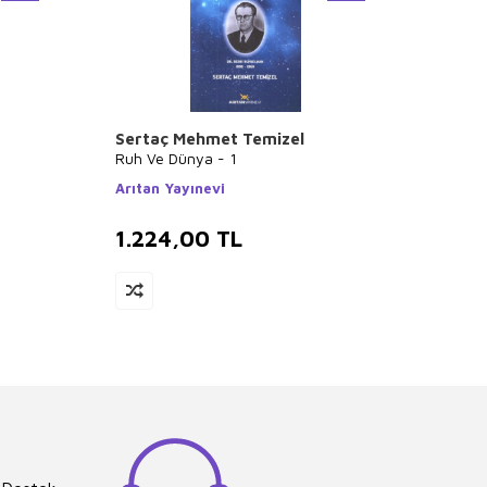
Sertaç Mehmet Temizel
John 
Ruh Ve Dünya - 1
The C
Made 
Arıtan Yayınevi
Hodde
1.224,00
TL
809