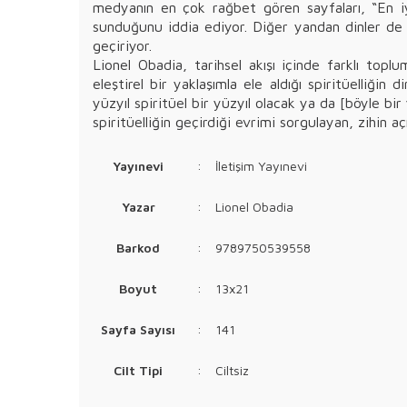
medyanın en çok rağbet gören sayfaları, “En iyi
sunduğunu iddia ediyor. Diğer yandan dinler de b
geçiriyor.
Lionel Obadia, tarihsel akışı içinde farklı topl
eleştirel bir yaklaşımla ele aldığı spiritüelliğin
yüzyıl spiritüel bir yüzyıl olacak ya da [böyle bi
spiritüelliğin geçirdiği evrimi sorgulayan, zihin a
Yayınevi
:
İletişim Yayınevi
Yazar
:
Lionel Obadia
Barkod
:
9789750539558
Boyut
:
13x21
Sayfa Sayısı
:
141
Cilt Tipi
:
Ciltsiz