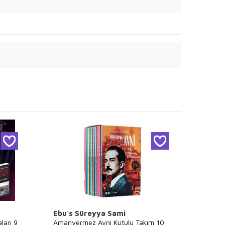
Ebu`s Süreyya Sami
Sir A
ları 9
Amanvermez Avni Kutulu Takım 10
Sherlo