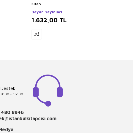
Kitap
Kitaplı
Beyan Yayınları
The K
1.632,00
TL
1.6
 Destek
 09:00 - 18:00
 480 8946
k@istanbulkitapcisi.com
 Medya