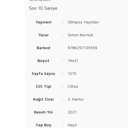
Son 10 Saniye
Yayınevi
:
Olimpos Yayınları
Yazar
:
Simon Kernick
Barkod
:
9786257135559
Boyut
:
14x21
Sayfa Sayısı
:
1215
Cilt Tipi
:
Ciltsiz
Kağıt Cinsi
:
2. Hamur
Basım Yılı
:
2021
Cep Boy
:
Hayır