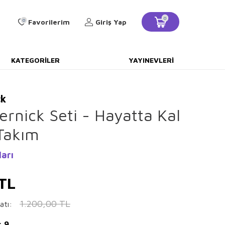
0
0
Favorilerim
Giriş Yap
KATEGORILER
YAYINEVLERI
ck
rnick Seti - Hayatta Kal
 Takım
ları
TL
1.200,00
TL
atı:
: 9