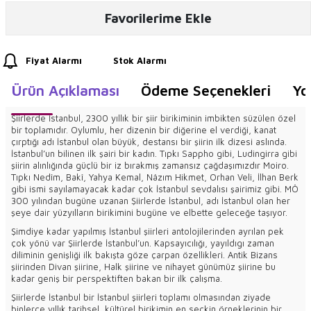
Favorilerime Ekle
Fiyat Alarmı
Stok Alarmı
Ürün Açıklaması
Ödeme Seçenekleri
Yo
Şiirlerde İstanbul, 2300 yıllık bir şiir birikiminin imbikten süzülen özel
bir toplamıdır. Oylumlu, her dizenin bir diğerine el verdiği, kanat
çırptığı adı İstanbul olan büyük, destansı bir şiirin ilk dizesi aslında.
İstanbul’un bilinen ilk şairi bir kadın. Tıpkı Sappho gibi, Ludingirra gibi
şiirin alınlığında güçlü bir iz bırakmış zamansız çağdaşımızdır Moiro.
Tıpkı Nedîm, Bakî, Yahya Kemal, Nâzım Hikmet, Orhan Veli, İlhan Berk
gibi ismi sayılamayacak kadar çok İstanbul sevdalısı şairimiz gibi. MÖ
300 yılından bugüne uzanan Şiirlerde İstanbul, adı İstanbul olan her
şeye dair yüzyılların birikimini bugüne ve elbette geleceğe taşıyor.
Şimdiye kadar yapılmış İstanbul şiirleri antolojilerinden ayrılan pek
çok yönü var Şiirlerde İstanbul’un. Kapsayıcılığı, yayıldıgı zaman
diliminin genişliği ilk bakışta göze çarpan özellikleri. Antik Bizans
şiirinden Divan şiirine, Halk şiirine ve nihayet günümüz şiirine bu
kadar geniş bir perspektiften bakan bir ilk çalışma.
Şiirlerde İstanbul bir İstanbul şiirleri toplamı olmasından ziyade
binlerce yıllık tarihsel, kültürel birikimin en seçkin örneklerinin bir