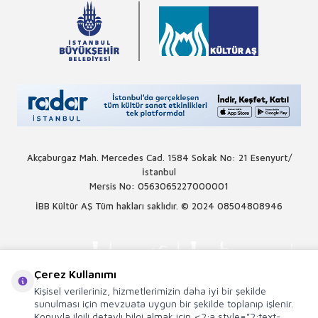
Akçaburgaz Mah. Mercedes Cad. 1584 Sokak No: 21 Esenyurt/
İstanbul
Mersis No: 0563065227000001
İBB Kültür AŞ Tüm hakları saklıdır. © 2024
08504808946
Çerez Kullanımı
Kişisel verileriniz, hizmetlerimizin daha iyi bir şekilde
sunulması için mevzuata uygun bir şekilde toplanıp işlenir.
Konuyla ilgili detaylı bilgi almak için <2;a style="2;text-