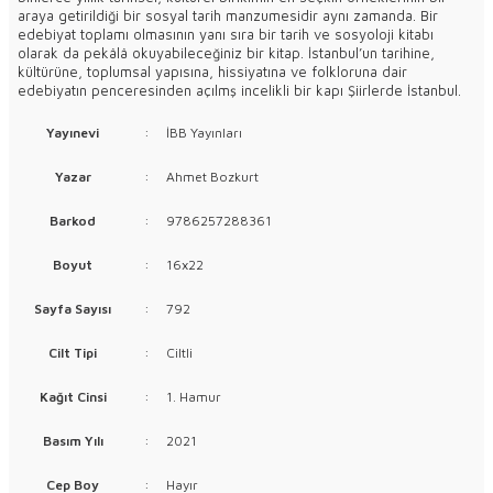
araya getirildiği bir sosyal tarih manzumesidir aynı zamanda. Bir
edebiyat toplamı olmasının yanı sıra bir tarih ve sosyoloji kitabı
olarak da pekâlâ okuyabileceğiniz bir kitap. İstanbul’un tarihine,
kültürüne, toplumsal yapısına, hissiyatına ve folkloruna dair
edebiyatın penceresinden açılmş incelikli bir kapı Şiirlerde İstanbul.
Yayınevi
:
İBB Yayınları
Yazar
:
Ahmet Bozkurt
Barkod
:
9786257288361
Boyut
:
16x22
Sayfa Sayısı
:
792
Cilt Tipi
:
Ciltli
Kağıt Cinsi
:
1. Hamur
Basım Yılı
:
2021
Cep Boy
:
Hayır