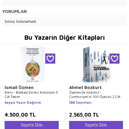
YORUMLAR
Sonuç bulunamadı.
Bu Yazarın Diğer Kitapları
İsmail Özmen
Ahmet Bozkurt
Alevi - Bektaşi Şiirleri Antolojisi 5
Öykülerde İstanbul -
Cilt Takım
Cumhuriyet`in 100 Öyküsü 2 Cilt
Takım
Saypa Yayın Dağıtım
İBB Yayınları
4.500,00
TL
2.565,00
TL
Sepete Ekle
Sepete Ekle