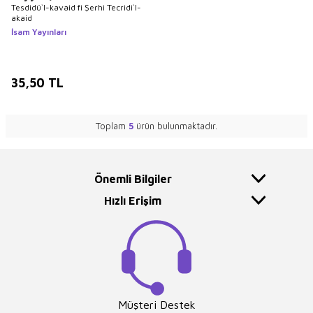
Tesdidü`l-kavaid fi Şerhi Tecridi`l-
akaid
İsam Yayınları
35,50
TL
Toplam
5
ürün bulunmaktadır.
Önemli Bilgiler
Hızlı Erişim
Müşteri Destek