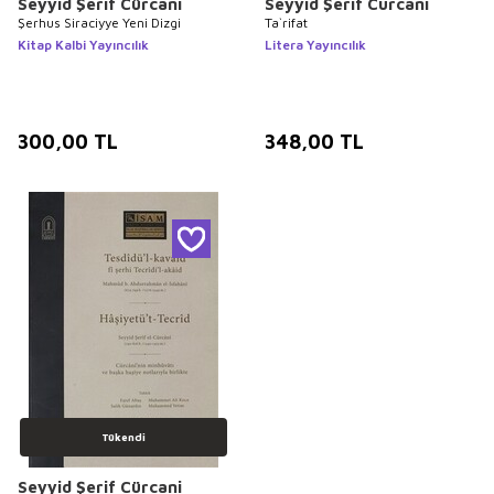
Seyyid Şerif Cürcani
Seyyid Şerif Curcani
Şerhus Siraciyye Yeni Dizgi
Ta`rifat
Kitap Kalbi Yayıncılık
Litera Yayıncılık
300,00
TL
348,00
TL
Tükendi
Seyyid Şerif Cürcani