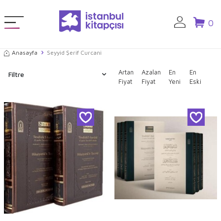
0
Anasayfa
Seyyid Şerif Curcani
Artan
Azalan
En
En
Filtre
Fiyat
Fiyat
Yeni
Eski