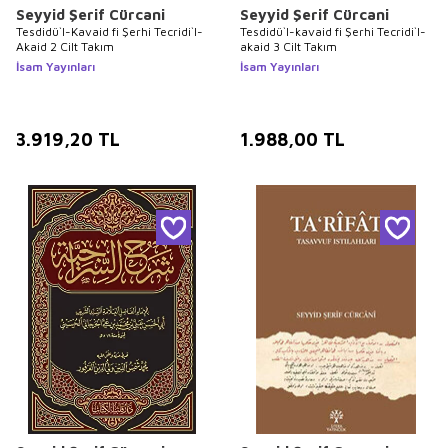
Seyyid Şerif Cürcani
Seyyid Şerif Cürcani
Tesdidü`l-Kavaid fi Şerhi Tecridi`l-
Tesdidü`l-kavaid fi Şerhi Tecridi`l-
Akaid 2 Cilt Takım
akaid 3 Cilt Takım
İsam Yayınları
İsam Yayınları
3.919,20
TL
1.988,00
TL