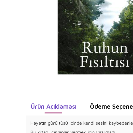
Ürün Açıklaması
Ödeme Seçenek
Hayatın gürültüsü içinde kendi sesini kaybedenler
Bu kitap, cevaplar vermek için yazılmadı.