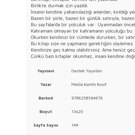
Birlikte durmak için yazıldı.
İnsanın kendine yabancılaştığı anlardan, kırıldığı 
Bazen bir şiirle, bazen bir günlük satırıyla, bazen 
Bu sayfalarda bir yolculuk var: Uyanmadan öncek
Kahramanı olmayan bir kahramanın yolculuğu bu. Çü
Okurken kendinizi bir cümlede dururken, bir satırd
Bu kitap size ne yapmanız gerektiğini söylemez. 
Kendinize geç kalmış olabilirsiniz. Ama henüz geç 
Çünkü bazı kitaplar okunmaz, insanı kendine doğru
Yayınevi
:
Destek Yayınları
Yazar
:
Melda Kamhi Kosif
Barkod
:
9786258594676
Boyut
:
13x20
Sayfa Sayısı
:
144