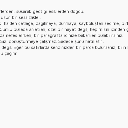
yerlerden, susarak geçtiği eşiklerden doğdu.
uzun bir sessizlikle...
i halden çatlağa, dağılmaya, durmaya; kayboluştan seçime, bir
nkü burada anlatılan, özel bir hayat değil, hepimizin içinden ge
a nefes alırken, bir paragrafta içinize bakarken bulabilirsiniz.
Sizi dönüştürmeye çalışmaz. Sadece şunu hatırlatır:
değil. Eğer bu satırlarda kendinizden bir parça bulursanız, bilin 
 çağırır.