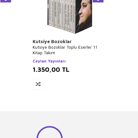
Kutsiye Bozoklar
Miche
Kutsiye Bozoklar Toplu Eserler 11
Denem
Kitap Takım
Alfa Y
Ceylan Yayınları
1.350,00
TL
1.31