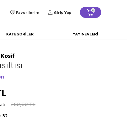
0
0
Favorilerim
Giriş Yap
KATEGORILER
YAYINEVLERI
 Kosif
ıltısı
rı
TL
260,00
TL
atı:
: 32