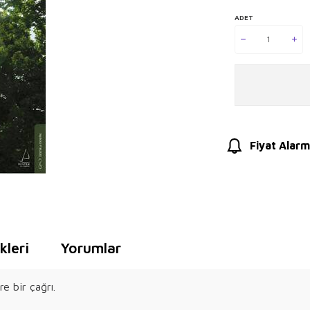
ADET
Fiyat Alarm
leri
Yorumlar
e bir çağrı.