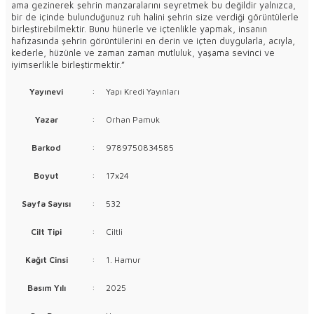
ama gezinerek şehrin manzaralarını seyretmek bu değildir yalnızca,
bir de içinde bulunduğunuz ruh halini şehrin size verdiği görüntülerle
birleştirebilmektir. Bunu hünerle ve içtenlikle yapmak, insanın
hafızasında şehrin görüntülerini en derin ve içten duygularla, acıyla,
kederle, hüzünle ve zaman zaman mutluluk, yaşama sevinci ve
iyimserlikle birleştirmektir.”
Yayınevi
:
Yapı Kredi Yayınları
Yazar
:
Orhan Pamuk
Barkod
:
9789750834585
Boyut
:
17x24
Sayfa Sayısı
:
532
Cilt Tipi
:
Ciltli
Kağıt Cinsi
:
1. Hamur
Basım Yılı
:
2025