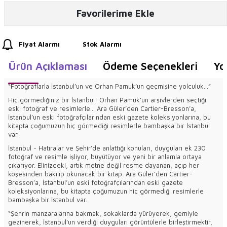
Favorilerime Ekle
Fiyat Alarmı
Stok Alarmı
Ürün Açıklaması
Ödeme Seçenekleri
Yo
“Fotoğraflarla İstanbul’un ve Orhan Pamuk’un geçmişine yolculuk...”
Hiç görmediğiniz bir İstanbul! Orhan Pamuk’un arşivlerden seçtiği
eski fotoğraf ve resimlerle... Ara Güler’den Cartier-Bresson’a,
İstanbul’un eski fotoğrafçılarından eski gazete koleksiyonlarına, bu
kitapta çoğumuzun hiç görmediği resimlerle bambaşka bir İstanbul
var.
İstanbul - Hatıralar ve Şehir’de anlattığı konuları, duyguları ek 230
fotoğraf ve resimle işliyor, büyütüyor ve yeni bir anlamla ortaya
çıkarıyor. Elinizdeki, artık metne değil resme dayanan, açıp her
köşesinden bakılıp okunacak bir kitap. Ara Güler’den Cartier-
Bresson’a, İstanbul’un eski fotoğrafçılarından eski gazete
koleksiyonlarına, bu kitapta çoğumuzun hiç görmediği resimlerle
bambaşka bir İstanbul var.
“Şehrin manzaralarına bakmak, sokaklarda yürüyerek, gemiyle
gezinerek, İstanbul’un verdiği duyguları görüntülerle birleştirmektir,