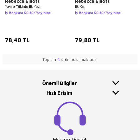
Rebecca Elliott
Rebecca Elliott
Yavru Tilkinin İlk Yazı
İlk Kış
İş Bankası Kültür Yayınları
İş Bankası Kültür Yayınları
78,40
TL
79,80
TL
Toplam
4
ürün bulunmaktadır.
Önemli Bilgiler
Hızlı Erişim
Müşteri Destek