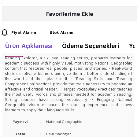
Favorilerime Ekle
Fiyat Alarmı
Stok Alarmı
Ürün Açıklaması
Ödeme Seçenekleri
Yo
Reading Explorer, a six-level reading series, prepares learners for
academic success with highly visual, motivating National Geographic
content that features real people, places, and stories. - Real-world
stories captivate learners and give them a better understanding of
the world and their place in it. - ‘Reading Skills’ and ‘Reading
Comprehension’ sections provide the tools necessary to become an
effective and critical reader. - ‘Target Vocabulary Practices’ teaches
the most useful words and phrases needed for academic reading.
Strong readers have strong vocabulary. - Engaging National
Geographic video enhances the learning experience and allows
learners to apply their language skills.
Yayınevi
:
National Geographic
Yazar
:
Paul Macintyre