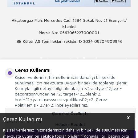
Akçaburgaz Mah. Mercedes Cad. 1584 Sokak No: 21 Esenyurt/
İstanbul
Mersis No: 0563065227000001
İBB Kültür AŞ Tüm hakları saklıdır. © 2024
08504808946
Çerez Kullanımı
Kişisel verileriniz, hizmetlerimizin daha iyi bir şekilde
sunulması için mevzuata uygun bir şekilde toplanıp işlenir.
Konuyla ilgili detaylı bilgi almak için <2;a style="2;text-
decoration:underline;"2; target="2;_blank"2;
href="2;/yardim#ssscerezpolitikasi"2;>2; Çerez
Politikamızı<2;/a>2; inceleyebilirsiniz.
Çerezleri Özelleştir
X
Çerez Kullanımı
Hepsini Reddet
T
-Soft
E-Ticaret
Sistemleriyle Hazırlanmıştır.
Kişisel verileriniz, hizmetlerimizin daha iyi bir şekilde sunulması için
Hepsini Kabul Et
mevzuata uygun bir şekilde toplanıp işlenir. Konuyla ilgili detaylı bilgi