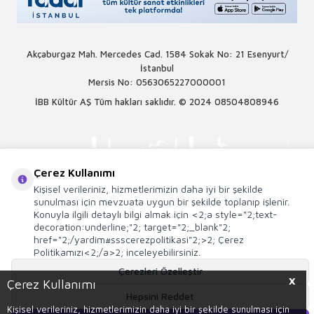
Akçaburgaz Mah. Mercedes Cad. 1584 Sokak No: 21 Esenyurt/
İstanbul
Mersis No: 0563065227000001
İBB Kültür AŞ Tüm hakları saklıdır. © 2024
08504808946
Çerez Kullanımı
Kişisel verileriniz, hizmetlerimizin daha iyi bir şekilde
sunulması için mevzuata uygun bir şekilde toplanıp işlenir.
Konuyla ilgili detaylı bilgi almak için <2;a style="2;text-
decoration:underline;"2; target="2;_blank"2;
href="2;/yardim#ssscerezpolitikasi"2;>2; Çerez
Politikamızı<2;/a>2; inceleyebilirsiniz.
Çerezleri Özelleştir
X
Çerez Kullanımı
T
-Soft
E-Ticaret
Sistemleriyle Hazırlanmıştır.
Hepsini Reddet
Kişisel verileriniz, hizmetlerimizin daha iyi bir şekilde sunulması için