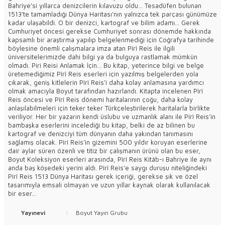
Bahriye’si yıllarca denizcilerin kılavuzu oldu... Tesadüfen bulunan
1513’te tamamladığı Dünya Haritası’nın yalnızca tek parçası günümüze
kadar ulaşabildi. O bir denizci, kartograf ve bilim adamı... Gerek
Cumhuriyet öncesi gerekse Cumhuriyet sonrası dönemde hakkında
kapsamlı bir araştırma yapılıp belgelenmediği için Coğrafya tarihinde
böylesine önemli çalışmalara imza atan Pîrî Reis ile ilgili
üniversitelerimizde dahi bilgi ya da bulguya rastlamak mümkün
olmadı. Piri Reisi Anlamak İçin... Bu kitap, yeterince bilgi ve belge
üretemediğimiz Pîrî Reis eserleri için yazılmış belgelerden yola
çıkarak, geniş kitlelerin Pîrî Reis’i daha kolay anlamasına yardımcı
olmak amacıyla Boyut tarafından hazırlandı. Kitapta incelenen Pîrî
Reis öncesi ve Pîrî Reis dönemi haritalarının çoğu, daha kolay
anlaşılabilmeleri için teker teker Türkçeleştirilerek haritalarla birlikte
veriliyor. Her bir yazarın kendi üslubu ve uzmanlık alanı ile Pîrî Reis’in
bambaşka eserlerini incelediği bu kitap, belki de az bilinen bu
kartograf ve denizciyi tüm dünyanın daha yakından tanımasını
sağlamış olacak. Pîrî Reis’in gizemini 500 yıldır koruyan eserlerine
dair aylar süren özenli ve titiz bir çalışmanın ürünü olan bu eser,
Boyut Koleksiyon eserleri arasında, Pîrî Reis Kitâb-ı Bahriye ile aynı
anda baş köşedeki yerini aldı. Pîrî Reis’e saygı duruşu niteliğindeki
Pîrî Reis 1513 Dünya Haritası gerek içeriği, gerekse şık ve özel
tasarımıyla emsali olmayan ve uzun yıllar kaynak olarak kullanılacak
bir eser...
Yayınevi
:
Boyut Yayın Grubu