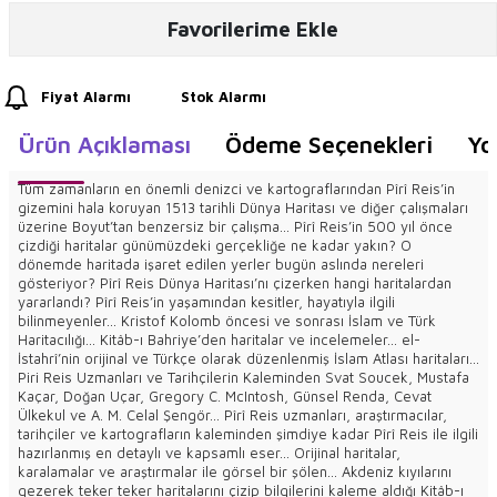
Favorilerime Ekle
Fiyat Alarmı
Stok Alarmı
Ürün Açıklaması
Ödeme Seçenekleri
Yo
Tüm zamanların en önemli denizci ve kartograflarından Pîrî Reis’in
gizemini hala koruyan 1513 tarihli Dünya Haritası ve diğer çalışmaları
üzerine Boyut’tan benzersiz bir çalışma... Pîrî Reis’in 500 yıl önce
çizdiği haritalar günümüzdeki gerçekliğe ne kadar yakın? O
dönemde haritada işaret edilen yerler bugün aslında nereleri
gösteriyor? Pîrî Reis Dünya Haritası’nı çizerken hangi haritalardan
yararlandı? Pîrî Reis’in yaşamından kesitler, hayatıyla ilgili
bilinmeyenler... Kristof Kolomb öncesi ve sonrası İslam ve Türk
Haritacılığı... Kitâb-ı Bahriye’den haritalar ve incelemeler... el-
İstahrî’nin orijinal ve Türkçe olarak düzenlenmiş İslam Atlası haritaları...
Piri Reis Uzmanları ve Tarihçilerin Kaleminden Svat Soucek, Mustafa
Kaçar, Doğan Uçar, Gregory C. McIntosh, Günsel Renda, Cevat
Ülkekul ve A. M. Celal Şengör... Pîrî Reis uzmanları, araştırmacılar,
tarihçiler ve kartografların kaleminden şimdiye kadar Pîrî Reis ile ilgili
hazırlanmış en detaylı ve kapsamlı eser... Orijinal haritalar,
karalamalar ve araştırmalar ile görsel bir şölen... Akdeniz kıyılarını
gezerek teker teker haritalarını çizip bilgilerini kaleme aldığı Kitâb-ı