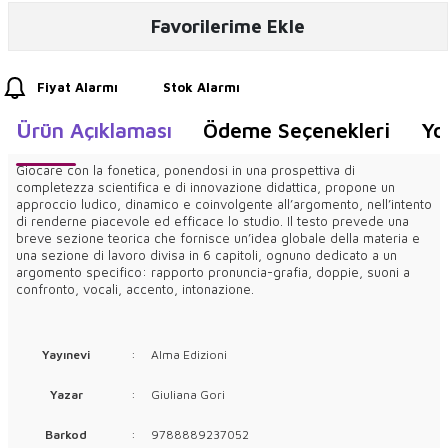
Favorilerime Ekle
Fiyat Alarmı
Stok Alarmı
Ürün Açıklaması
Ödeme Seçenekleri
Yo
Giocare con la fonetica, ponendosi in una prospettiva di
completezza scientifica e di innovazione didattica, propone un
approccio ludico, dinamico e coinvolgente all’argomento, nell’intento
di renderne piacevole ed efficace lo studio. Il testo prevede una
breve sezione teorica che fornisce un’idea globale della materia e
una sezione di lavoro divisa in 6 capitoli, ognuno dedicato a un
argomento specifico: rapporto pronuncia-grafia, doppie, suoni a
confronto, vocali, accento, intonazione.
Yayınevi
:
Alma Edizioni
Yazar
:
Giuliana Gori
Barkod
:
9788889237052