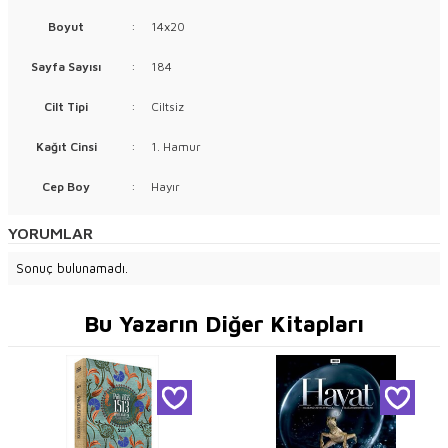
Boyut
:
14x20
Sayfa Sayısı
:
184
Cilt Tipi
:
Ciltsiz
Kağıt Cinsi
:
1. Hamur
Cep Boy
:
Hayır
YORUMLAR
Sonuç bulunamadı.
Bu Yazarın Diğer Kitapları