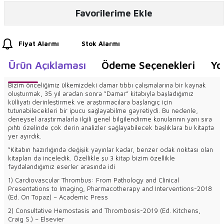
Favorilerime Ekle
Fiyat Alarmı
Stok Alarmı
Ürün Açıklaması
Ödeme Seçenekleri
Yo
Bizim önceliğimiz ülkemizdeki damar tıbbı çalışmalarına bir kaynak
oluşturmak, 35 yıl aradan sonra “Damar” kitabıyla başladığımız
külliyatı derinleştirmek ve araştırmacılara başlangıç için
tutunabilecekleri bir ipucu sağlayabilme gayretiydi. Bu nedenle,
deneysel araştırmalarla ilgili genel bilgilendirme konularının yanı sıra
pıhtı özelinde çok derin analizler sağlayabilecek başlıklara bu kitapta
yer ayırdık.
“Kitabın hazırlığında değişik yayınlar kadar, benzer odak noktası olan
kitapları da inceledik. Özellikle şu 3 kitap bizim özellikle
faydalandığımız eserler arasında idi
1) Cardiovascular Thrombus: From Pathology and Clinical
Presentations to Imaging, Pharmacotherapy and Interventions-2018
(Ed. On Topaz) – Academic Press
2) Consultative Hemostasis and Thrombosis-2019 (Ed. Kitchens,
Craig S.) – Elsevier