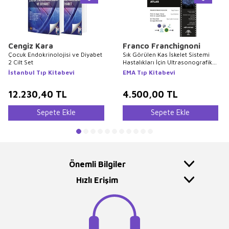
Cengiz Kara
Franco Franchignoni
Çocuk Endokrinolojisi ve Diyabet
Sık Görülen Kas İskelet Sistemi
2 Cilt Set
Hastalıkları İçin Ultrasonografik
Atlas
İstanbul Tıp Kitabevi
EMA Tıp Kitabevi
12.230,40
TL
4.500,00
TL
Sepete Ekle
Sepete Ekle
Önemli Bilgiler
Hızlı Erişim