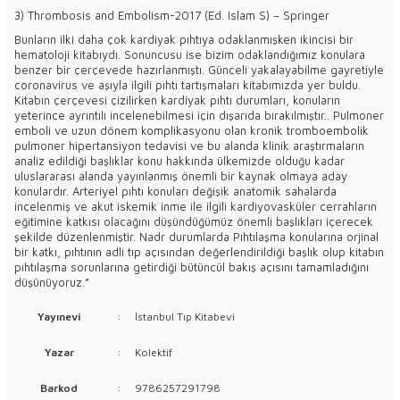
3) Thrombosis and Embolism-2017 (Ed. Islam S) – Springer
Bunların ilki daha çok kardiyak pıhtıya odaklanmışken ikincisi bir
hematoloji kitabıydı. Sonuncusu ise bizim odaklandığımız konulara
benzer bir çerçevede hazırlanmıştı. Günceli yakalayabilme gayretiyle
coronavirus ve aşıyla ilgili pıhtı tartışmaları kitabımızda yer buldu.
Kitabın çerçevesi çizilirken kardiyak pıhtı durumları, konuların
yeterince ayrıntılı incelenebilmesi için dışarıda bırakılmıştır.. Pulmoner
emboli ve uzun dönem komplikasyonu olan kronik tromboembolik
pulmoner hipertansiyon tedavisi ve bu alanda klinik araştırmaların
analiz edildiği başlıklar konu hakkında ülkemizde olduğu kadar
uluslararası alanda yayınlanmış önemli bir kaynak olmaya aday
konulardır. Arteriyel pıhtı konuları değişik anatomik sahalarda
incelenmiş ve akut iskemik inme ile ilgili kardiyovasküler cerrahların
eğitimine katkısı olacağını düşündüğümüz önemli başlıkları içerecek
şekilde düzenlenmiştir. Nadr durumlarda Pıhtılaşma konularına orjinal
bir katkı, pıhtının adli tıp açısından değerlendirildiği başlık olup kitabın
pıhtılaşma sorunlarına getirdiği bütüncül bakış açısını tamamladığını
düşünüyoruz.”
Yayınevi
:
İstanbul Tıp Kitabevi
Yazar
:
Kolektif
Barkod
:
9786257291798