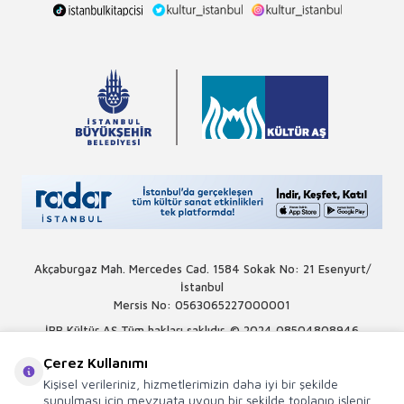
Akçaburgaz Mah. Mercedes Cad. 1584 Sokak No: 21 Esenyurt/
İstanbul
Mersis No: 0563065227000001
İBB Kültür AŞ Tüm hakları saklıdır. © 2024
08504808946
Çerez Kullanımı
Kişisel verileriniz, hizmetlerimizin daha iyi bir şekilde
sunulması için mevzuata uygun bir şekilde toplanıp işlenir.