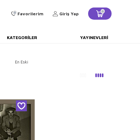
0
0
Favorilerim
Giriş Yap
KATEGORILER
YAYINEVLERI
En Eski