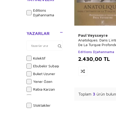
Editions
Djahannama
YAZARLAR
Paul Veysseyre
Anatolıques. Dans L`ınt
De La Turquıe Profond
Editions Djahannama
2.430,00
TL
Kolektif
Ebubekir Subaşı
Buket Uzuner
Yener Özen
Rabia Karzan
Toplam
3
ürün bulun
Bram Stoker
Alphonse Daudet
Stoktakiler
Sue Graves