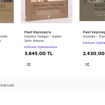
Paul Veysseyre
Paul Veysse
ımıIte
İstanbul Yadigarı - Kadim
Anatolia - Tra
e
Şehir Anısına
Editions Dja
Editions Djahannama
3.645,00
TL
2.430,00
maktadır.