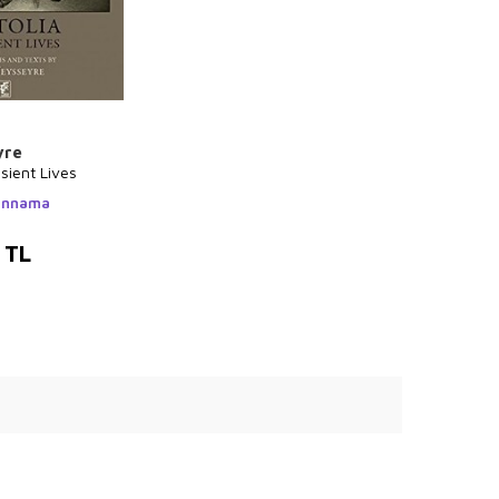
yre
nsient Lives
hannama
TL