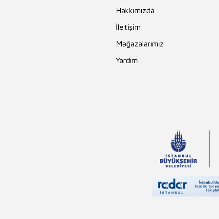
Maupassant
Hakkımızda
İhsan Süreyya
Sırma
İletişim
Mehmet Akif
Mağazalarımız
Ersoy
Yardım
Ahmet Ümit
Ahmet Kabaklı
Edgar Rice
Burroughs
Erika Bartos
Andrew Lang
Rasim Özdenören
Hayreddin
Karaman
Charles Darwin
Nilgün Cevher
Kalburan
Falih Rıfkı Atay