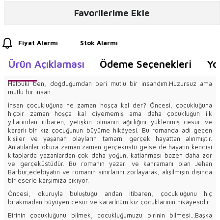
Favorilerime Ekle
Fiyat Alarmı
Stok Alarmı
Ürün Açıklaması
Ödeme Seçenekleri
Yo
Halbuki ben, doğduğumdan beri mutlu bir insandım.Huzursuz ama
mutlu bir insan...
İnsan çocukluğuna ne zaman hoşça kal der? Öncesi, çocukluğuna
hiçbir zaman hoşça kal diyememiş ama daha çocukluğun ilk
yıllarından itibaren, yetişkin olmanın ağırlığını yüklenmiş cesur ve
kararlı bir kız çocuğunun büyüme hikâyesi. Bu romanda adı geçen
kişiler ve yaşanan olayların tamamı gerçek hayattan alınmıştır.
Anlatılanlar okura zaman zaman gerçeküstü gelse de hayatın kendisi
kitaplarda yazanlardan çok daha yoğun, katlanması bazen daha zor
ve gerçeküstüdür. Bu romanın yazarı ve kahramanı olan Jehan
Barbur,edebiyatın ve romanın sınırlarını zorlayarak, alışılmışın dışında
bir eserle karşımıza çıkıyor.
Öncesi, okuruyla buluştuğu andan itibaren, çocukluğunu hiç
bırakmadan büyüyen cesur ve kararlıtüm kız çocuklarının hikâyesidir.
Birinin çocukluğunu bilmek, çocukluğumuzu birinin bilmesi...Başka