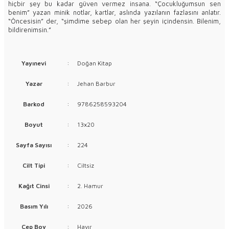
hiçbir şey bu kadar güven vermez insana. “Çocukluğumsun sen
benim” yazan minik notlar, kartlar, aslında yazılanın fazlasını anlatır.
“Öncesisin” der, “şimdime sebep olan her şeyin içindensin. Bilenim,
bildirenimsin.”
Yayınevi
:
Doğan Kitap
Yazar
:
Jehan Barbur
Barkod
:
9786258593204
Boyut
:
13x20
Sayfa Sayısı
:
224
Cilt Tipi
:
Ciltsiz
Kağıt Cinsi
:
2. Hamur
Basım Yılı
:
2026
Cep Boy
:
Hayır