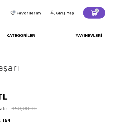
0
0
Favorilerim
Giriş Yap
KATEGORILER
YAYINEVLERI
aşarı
TL
450,00
TL
atı:
: 164