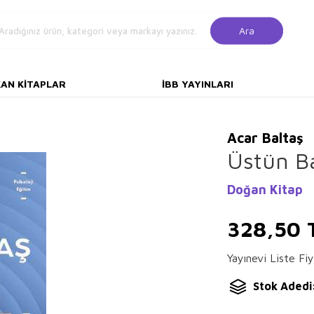
Ara
KAN KITAPLAR
İBB YAYINLARI
Acar Baltaş
Üstün B
Doğan Kitap
328,50
Yayınevi Liste Fiy
Stok Adedi