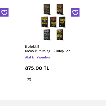
Kolektif
Kolek
Karanlık Psikoloji - 7 Kitap Set
Eğitim 
Akıl İzi Yayınları
Pegem
875,00
TL
713