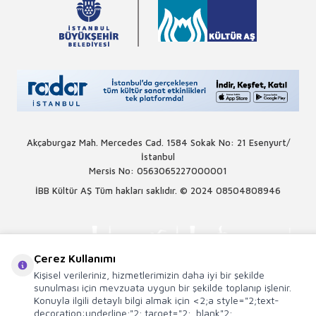
Akçaburgaz Mah. Mercedes Cad. 1584 Sokak No: 21 Esenyurt/
İstanbul
Mersis No: 0563065227000001
İBB Kültür AŞ Tüm hakları saklıdır. © 2024
08504808946
Çerez Kullanımı
Kişisel verileriniz, hizmetlerimizin daha iyi bir şekilde
sunulması için mevzuata uygun bir şekilde toplanıp işlenir.
Konuyla ilgili detaylı bilgi almak için <2;a style="2;text-
decoration:underline;"2; target="2;_blank"2;