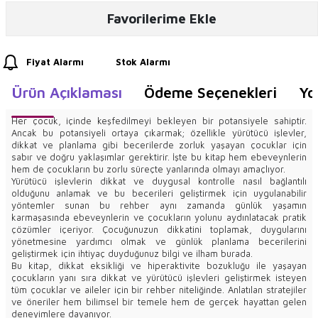
Favorilerime Ekle
Fiyat Alarmı
Stok Alarmı
Ürün Açıklaması
Ödeme Seçenekleri
Yo
Her çocuk, içinde keşfedilmeyi bekleyen bir potansiyele sahiptir.
Ancak bu potansiyeli ortaya çıkarmak; özellikle yürütücü işlevler,
dikkat ve planlama gibi becerilerde zorluk yaşayan çocuklar için
sabır ve doğru yaklaşımlar gerektirir. İşte bu kitap hem ebeveynlerin
hem de çocukların bu zorlu süreçte yanlarında olmayı amaçlıyor.
Yürütücü işlevlerin dikkat ve duygusal kontrolle nasıl bağlantılı
olduğunu anlamak ve bu becerileri geliştirmek için uygulanabilir
yöntemler sunan bu rehber aynı zamanda günlük yaşamın
karmaşasında ebeveynlerin ve çocukların yolunu aydınlatacak pratik
çözümler içeriyor. Çocuğunuzun dikkatini toplamak, duygularını
yönetmesine yardımcı olmak ve günlük planlama becerilerini
geliştirmek için ihtiyaç duyduğunuz bilgi ve ilham burada.
Bu kitap, dikkat eksikliği ve hiperaktivite bozukluğu ile yaşayan
çocukların yanı sıra dikkat ve yürütücü işlevleri geliştirmek isteyen
tüm çocuklar ve aileler için bir rehber niteliğinde. Anlatılan stratejiler
ve öneriler hem bilimsel bir temele hem de gerçek hayattan gelen
deneyimlere dayanıyor.