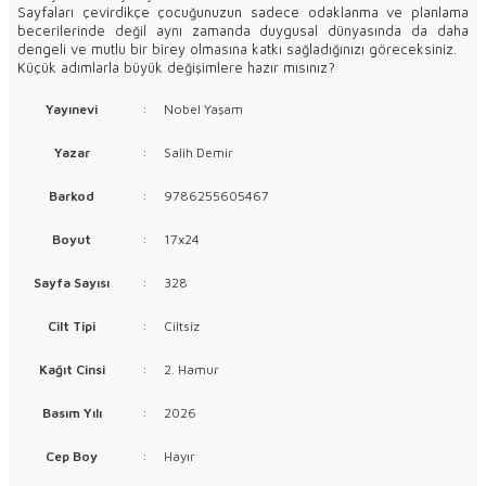
Sayfaları çevirdikçe çocuğunuzun sadece odaklanma ve planlama
becerilerinde değil aynı zamanda duygusal dünyasında da daha
dengeli ve mutlu bir birey olmasına katkı sağladığınızı göreceksiniz.
Küçük adımlarla büyük değişimlere hazır mısınız?
Yayınevi
:
Nobel Yaşam
Yazar
:
Salih Demir
Barkod
:
9786255605467
Boyut
:
17x24
Sayfa Sayısı
:
328
Cilt Tipi
:
Ciltsiz
Kağıt Cinsi
:
2. Hamur
Basım Yılı
:
2026
Cep Boy
:
Hayır