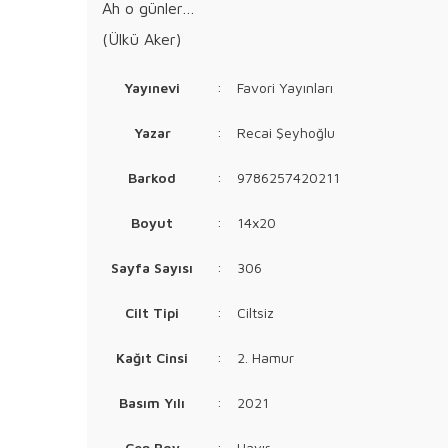
Ah o günler…
(Ülkü Aker)
Yayınevi
:
Favori Yayınları
Yazar
:
Recai Şeyhoğlu
Barkod
:
9786257420211
Boyut
:
14x20
Sayfa Sayısı
:
306
Cilt Tipi
:
Ciltsiz
Kağıt Cinsi
:
2. Hamur
Basım Yılı
:
2021
Cep Boy
:
Hayır