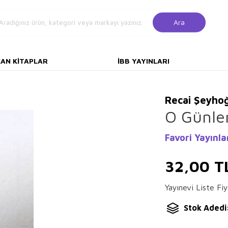
Ara
KAN KITAPLAR
İBB YAYINLARI
Recai Şeyhoğ
O Günle
Favori Yayınla
32,00
T
Yayınevi Liste Fiy
Stok Adedi