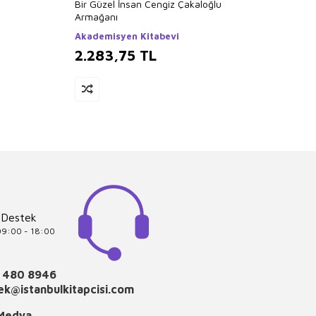
Bir Güzel İnsan Cengiz Çakaloğlu
Biz Me
Armağanı
İş Ban
Akademisyen Kitabevi
2.283,75
TL
2.1
 Destek
 09:00 - 18:00
 480 8946
k@istanbulkitapcisi.com
 Medya