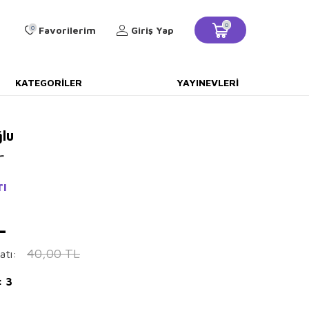
0
0
Favorilerim
Giriş Yap
KATEGORILER
YAYINEVLERI
lu
r
rı
L
40,00
TL
atı:
: 3