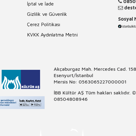
0850
İptal ve İade
deste
Gizlilik ve Güvenlik
Sosyal
Çerez Politikası
KVKK Aydınlatma Metni
Akçaburgaz Mah. Mercedes Cad. 158
Esenyurt/İstanbul
Mersis No: 0563065227000001
İBB Kültür AŞ Tüm hakları saklıdır. 
08504808946