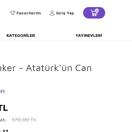
0
0
Favorilerim
Giriş Yap
KATEGORILER
YAYINEVLERI
y
nker - Atatürk’ün Can
rı
TL
370,00
TL
atı:
: 37