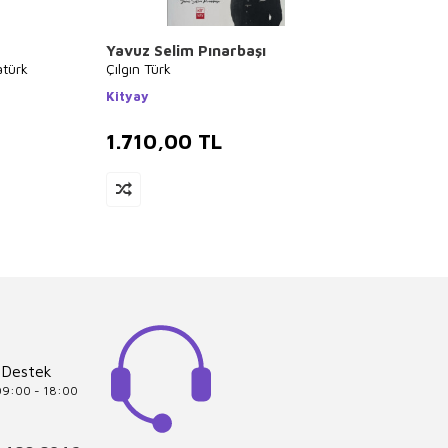
Yavuz Selim Pınarbaşı
Şevke
atürk
Çılgın Türk
Tek Ad
Kityay
Remzi
1.710,00
TL
1.6
 Destek
 09:00 - 18:00