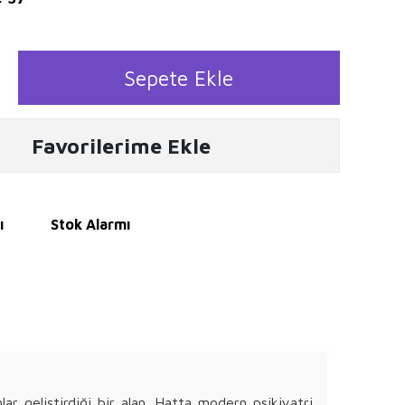
Sepete Ekle
Favorilerime Ekle
ı
Stok Alarmı
mlar geliştirdiği bir alan. Hatta modern psikiyatri