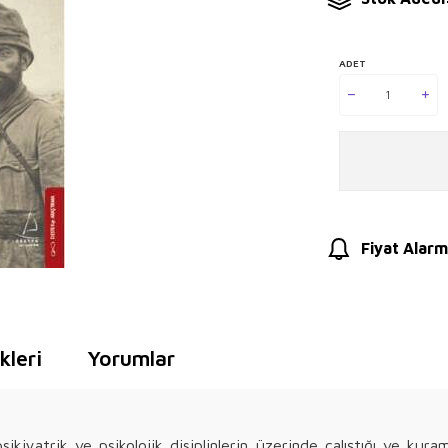
ADET
Fiyat Alarm
leri
Yorumlar
 psikiyatrik ve psikolojik disiplinlerin üzerinde çalıştığı ve kura