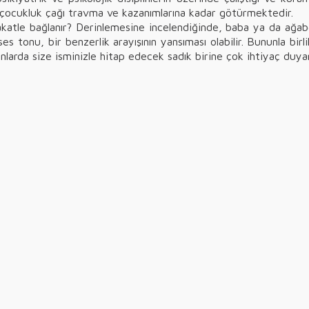
çocukluk çağı travma ve kazanımlarına kadar götürmektedir.
atle bağlanır? Derinlemesine incelendiğinde, baba ya da ağab
 ses tonu, bir benzerlik arayışının yansıması olabilir. Bununla bir
manlarda size isminizle hitap edecek sadık birine çok ihtiyaç duyar 