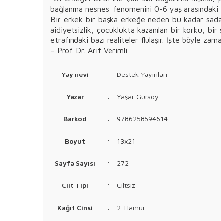
bağlanma nesnesi fenomenini 0-6 yaş arasındaki 
Bir erkek bir başka erkeğe neden bu kadar sadak
aidiyetsizlik, çocuklukta kazanılan bir korku, bir
etrafındaki bazı realiteler flulaşır. İşte böyle za
– Prof. Dr. Arif Verimli
Yayınevi
:
Destek Yayınları
Yazar
:
Yaşar Gürsoy
Barkod
:
9786258594614
Boyut
:
13x21
Sayfa Sayısı
:
272
Cilt Tipi
:
Ciltsiz
Kağıt Cinsi
:
2. Hamur