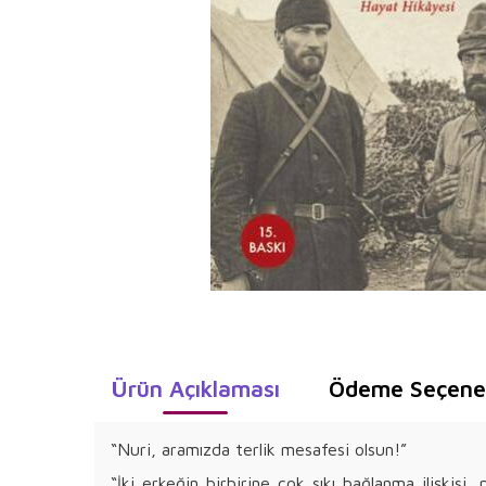
Ürün Açıklaması
Ödeme Seçenek
“Nuri, aramızda terlik mesafesi olsun!”
“İki erkeğin birbirine çok sıkı bağlanma ilişkisi,