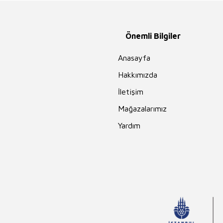
Sinan Yağmur
Yusuf Tavaslı
Önemli Bilgiler
Pierre Loti
Falih Rıfkı Atay
Anasayfa
Aslıhan Cengiz
Hakkımızda
Nedim Gürsel
İletişim
Eda Bayrak
Mağazalarımız
Ali Haydar Haksal
Yardım
Nilgün Cevher
Kalburan
Rıfat Ilgaz
Masaşi Kişimoto
Sami Sönmez
Felicity Brooks
Hüseyin Nihal
Atsız