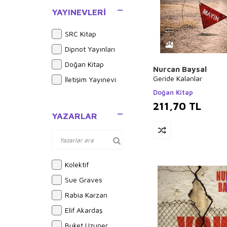
Roman
YAYINEVLERI
Politika Siyaset
Güncel Siyaset
SRC Kitap
Türkiye Siyaseti ve
Dipnot Yayınları
Politikası
Doğan Kitap
Nurcan Baysal
Dünya Siyaseti ve
Geride Kalanlar
İletişim Yayınevi
Politikası
Doğan Kitap
Tarih
211,70
TL
Araştırma -
YAZARLAR
İnceleme
Kolektif
Sue Graves
Rabia Karzan
Elif Akardaş
Buket Uzuner