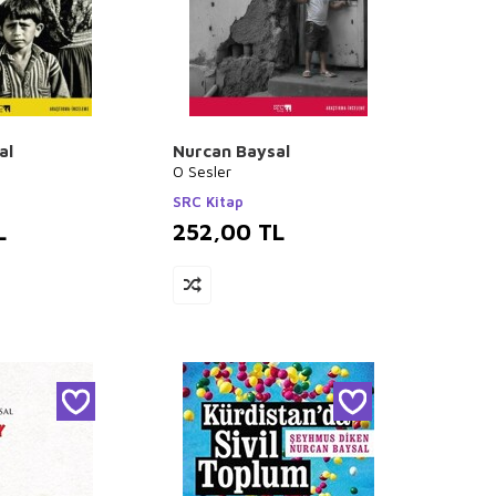
al
Nurcan Baysal
O Sesler
SRC Kitap
L
252,00
TL