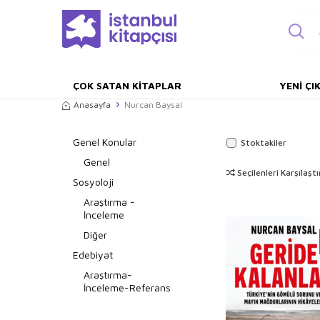
ÇOK SATAN KITAPLAR
YENI ÇI
Anasayfa
Nurcan Baysal
Genel Konular
Stoktakiler
Genel
Seçilenleri Karşılaştı
Sosyoloji
Araştırma -
İnceleme
Diğer
Edebiyat
Araştırma-
İnceleme-Referans
Öykü