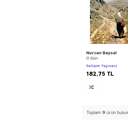
Merve Gülcemal
Hidayet Karakuş
Özdemir İnce
İhsan Süreyya
Sırma
Guy de
Maupassant
Ahmet Kabaklı
Nurcan Baysal
O Gün
Charles Darwin
İletişim Yayınevi
Sara Gürbüz
182,75
TL
Özeren
Nur Kutlu
İlker Parasız
Feridun Oral
Vehbi Vakkasoğlu
Toplam
9
ürün bulun
İlyas Özbay
Thomas More