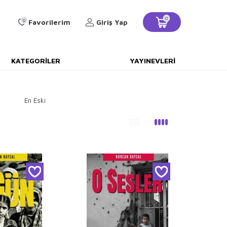
0
0
Favorilerim
Giriş Yap
KATEGORILER
YAYINEVLERI
En Eski