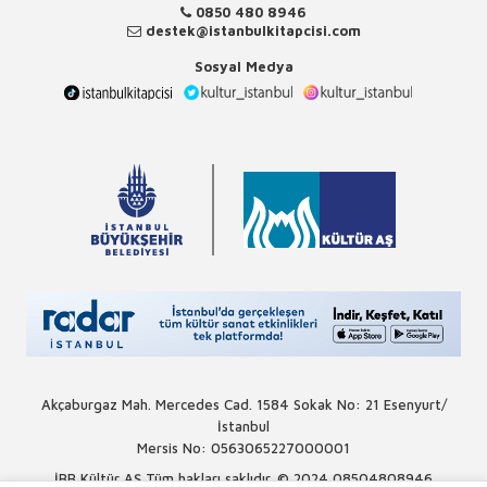
0850 480 8946
destek@istanbulkitapcisi.com
Sosyal Medya
Akçaburgaz Mah. Mercedes Cad. 1584 Sokak No: 21 Esenyurt/
İstanbul
Mersis No: 0563065227000001
İBB Kültür AŞ Tüm hakları saklıdır. © 2024
08504808946