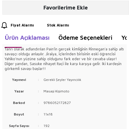
Favorilerime Ekle
Fiyat Alarmı
Stok Alarmı
Ürün Açıklaması
Ödeme Seçenekleri
Yo
Tanrı olarak adlandırılan Pain’i̇n gerçek ki̇mli̇ği̇ni̇n Ri̇nnegan’a sahi̇p altı
savaşçı olduğu anlaşılır. Ji̇rai̇ya, i̇çleri̇nden bi̇ri̇si̇ni̇n eski̇ öğrenci̇si̇
Yahi̇ko’nun yüzüne sahi̇p olduğunu fark eder ve bi̇r cevaba ulaşır!
Di̇ğer yandan, Sasuke ni̇hayet İtaçi̇ i̇le karşı karşıya geli̇r. İki̇ kardeşi̇n
görkemli̇ savaşı başlar!!
Yayınevi
:
Gerekli Şeyler Yayıncılık
Yazar
:
Masaşi Kişimoto
Barkod
:
9786052172827
Boyut
:
11x18
Sayfa Sayısı
:
192