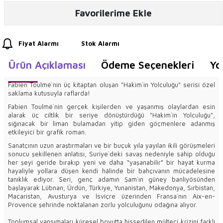
Favorilerime Ekle
Fiyat Alarmı
Stok Alarmı
Ürün Açıklaması
Ödeme Seçenekleri
Yo
Fabien Toulmé`nin üç kitaptan oluşan "Hakim`in Yolculuğu" serisi özel
saklama kutusuyla raflarda!
Fabien Toulmé`nin gerçek kişilerden ve yaşanmış olaylardan esin
alarak üç ciltlik bir seriye dönüştürdüğü "Hakim`in Yolculuğu",
sığınacak bir liman bulamadan yitip giden göçmenlere adanmış
etkileyici bir grafik roman.
Sanatçının uzun araştırmaları ve bir buçuk yıla yayılan ikili görüşmeleri
sonucu şekillenen anlatısı, Suriye`deki savaş nedeniyle sahip olduğu
her şeyi geride bırakıp yeni ve daha “yaşanabilir” bir hayat kurma
hayaliyle yollara düşen kendi hâlinde bir bahçıvanın mücadelesine
tanıklık ediyor. Seri, genç adamın Şam`ın güney banliyösünden
başlayarak Lübnan, Ürdün, Türkiye, Yunanistan, Makedonya, Sırbistan,
Macaristan, Avusturya ve İsviçre üzerinden Fransa`nın Aix-en-
Provence şehrinde noktalanan zorlu yolculuğunu odağına alıyor.
Toplumsal yansımaları küresel boyutta hissedilen mülteci krizini farklı