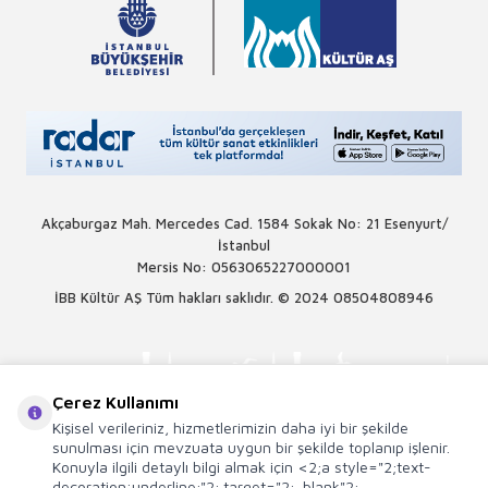
Akçaburgaz Mah. Mercedes Cad. 1584 Sokak No: 21 Esenyurt/
İstanbul
Mersis No: 0563065227000001
İBB Kültür AŞ Tüm hakları saklıdır. © 2024
08504808946
Çerez Kullanımı
Kişisel verileriniz, hizmetlerimizin daha iyi bir şekilde
sunulması için mevzuata uygun bir şekilde toplanıp işlenir.
Konuyla ilgili detaylı bilgi almak için <2;a style="2;text-
decoration:underline;"2; target="2;_blank"2;