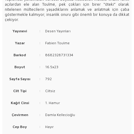
açılardan ele alan Toulmé, pek çokları için birer “öteki” olarak
nitelenen mültecilerin yaşadıklarını anlamak ve anlatmak için çaba
göstermekle kalmıyor; insanlık onuru gibi önemli bir konuya da dikkat
çekiyor.
Yayınevi
:
Desen Yayınları
Yazar
:
Fabien Toulme
Barkod
:
8682328731334
Boyut
:
16.5x23
Sayfa Sayısı
:
792
Cilt Tipi
:
Ciltsiz
Kağıt Cinsi
:
1. Hamur
Çevirmen
:
Damla Kellecioğlu
Cep Boy
:
Hayır