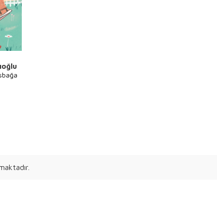
ıoğlu
osbağa
maktadır.