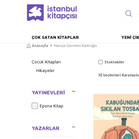
ÇOK SATAN KITAPLAR
YENI ÇI
Anasayfa
Naciye Germen Kadıoğlu
Çocuk Kitapları
Stoktakiler
Hikayeler
Seçilenleri Karşılaştı
YAYINEVLERI
Epona Kitap
YAZARLAR