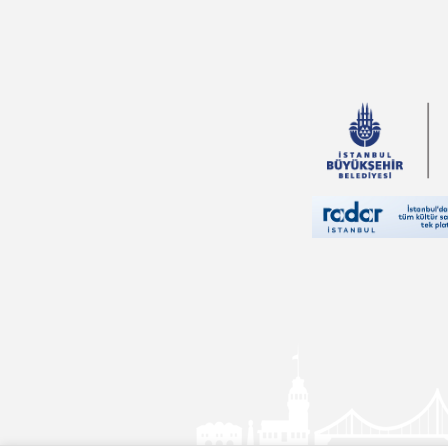
Edgar Rice
Burroughs
Erika Bartos
Andrew Lang
Rasim Özdenören
Hayreddin
Karaman
Charles Darwin
Nilgün Cevher
Kalburan
Falih Rıfkı Atay
Masaşi Kişimoto
Yusuf Tavaslı
Sinan Yağmur
Rıfat Ilgaz
Aslıhan Cengiz