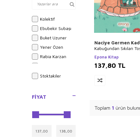
Kolektif
Ebubekir Subaşı
Buket Uzuner
Naciye Germen Kad
Yener Özen
Kabuğundan Sıkılan T
Rabia Karzan
Epona Kitap
137,80
TL
Bram Stoker
Alphonse Daudet
Stoktakiler
Sue Graves
Ayşe Kulin
FIYAT
Joseph Midthun
Toplam
1
ürün bulun
Yusuf Akçura
Brian Michael
Bendis
İlyas Güneş