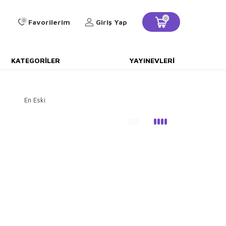
0
0
Favorilerim
Giriş Yap
KATEGORILER
YAYINEVLERI
En Eski