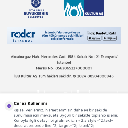
Akçaburgaz Mah. Mercedes Cad. 1584 Sokak No: 21 Esenyurt/
İstanbul
Mersis No: 0563065227000001
İBB Kültür AŞ Tüm hakları saklıdır. © 2024
08504808946
Çerez Kullanımı
Kişisel verileriniz, hizmetlerimizin daha iyi bir şekilde
sunulması için mevzuata uygun bir şekilde toplanıp işlenir.
Konuyla ilgili detaylı bilgi almak için <2;a style="2;text-
decoration:underline;"2; target="2;_blank"2;