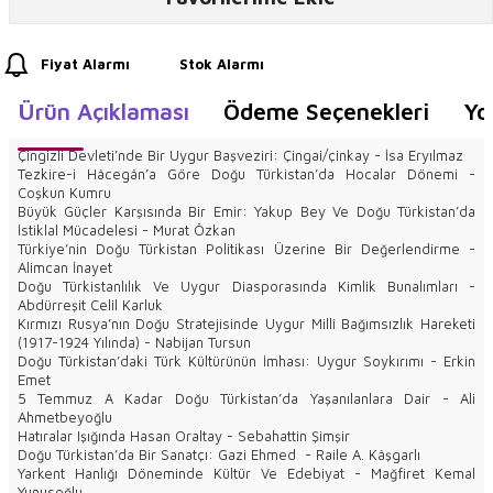
Fiyat Alarmı
Stok Alarmı
Ürün Açıklaması
Ödeme Seçenekleri
Yo
Çingizli Devleti’nde Bir Uygur Başveziri: Çingai/çinkay - İsa Eryılmaz
Tezkire-i Hâcegân’a Göre Doğu Türkistan’da Hocalar Dönemi -
Coşkun Kumru
Büyük Güçler Karşısında Bir Emir: Yakup Bey Ve Doğu Türkistan’da
İstiklal Mücadelesi - Murat Özkan
Türkiye’nin Doğu Türkistan Politikası Üzerine Bir Değerlendirme -
Alimcan İnayet
Doğu Türkistanlılık Ve Uygur Diasporasında Kimlik Bunalımları -
Abdürreşit Celil Karluk
Kırmızı Rusya’nın Doğu Stratejisinde Uygur Millî Bağımsızlık Hareketi
(1917-1924 Yılında) - Nabijan Tursun
Doğu Türkistan’daki Türk Kültürünün İmhası: Uygur Soykırımı - Erkin
Emet
5 Temmuz A Kadar Doğu Türkistan’da Yaşanılanlara Dair - Ali
Ahmetbeyoğlu
Hatıralar Işığında Hasan Oraltay - Sebahattin Şimşir
Doğu Türkistan’da Bir Sanatçı: Gazi Ehmed - Raile A. Kâşgarlı
Yarkent Hanlığı Döneminde Kültür Ve Edebiyat - Mağfiret Kemal
Yunusoğlu