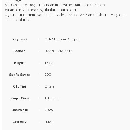
Şiir Özelinde Doğu Türkistan’ın Sesi’ne Dair - İbrahim Daş
Vatan İçin Vatandan Ayrılanlar - Barış Kurt
Uygur Türklerinin Kadim Örf Adet, Ahlak Ve Sanat Okulu: Meşrep -
Hamit Göktürk
Yayınevi
:
Milli Mecmua Dergisi
Barkod
:
9772667463313
Boyut
:
16x24
Sayfa Sayısı
:
200
Cilt Tipi
:
Ciltsiz
Kağıt Cinsi
:
1. Hamur
Basım Yılı
:
2025
Cep Boy
:
Hayır