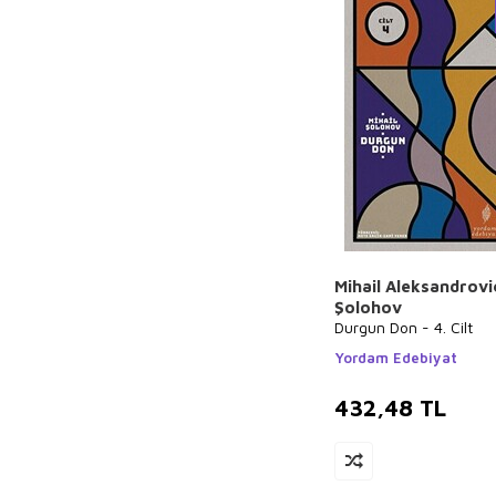
Merve Gülcemal
Özdemir İnce
Erika Bartos
Charles Perrault
Charles Darwin
Thomas More
Andrew Lang
Nur Kutlu
Buket Uzuner
Mihail Aleksandrovi
Şolohov
Emilie Beaumont
Durgun Don - 4. Cilt
Ahmet Kabaklı
Yordam Edebiyat
Nilgün Cevher
432,48
TL
Kalburan
Masaşi Kişimoto
Rıfat Ilgaz