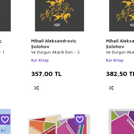
ç
Mihail Aleksandroviç
Mihail Aleks
Şolohov
Şolohov
- 1
Ve Durgun Akardı Don - 2
Ve Durgun Aka
Kor Kitap
Kor Kitap
357,00
TL
382,50
T