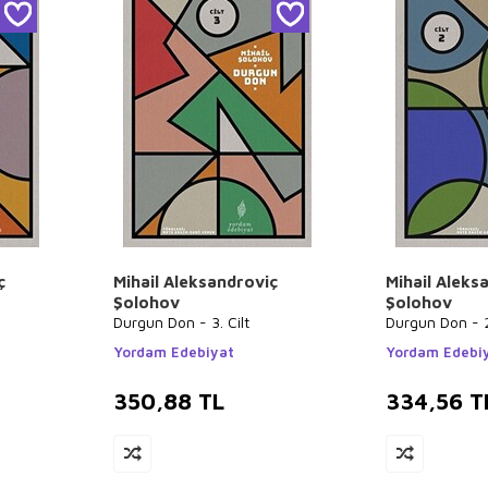
ç
Mihail Aleksandroviç
Mihail Aleks
Şolohov
Şolohov
Durgun Don - 3. Cilt
Durgun Don - 2.
Yordam Edebiyat
Yordam Edebi
350,88
TL
334,56
T