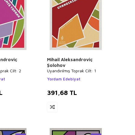
androviç
Mihail Aleksandroviç
Şolohov
prak Cilt: 2
Uyandırılmış Toprak Cilt: 1
yat
Yordam Edebiyat
L
391,68
TL