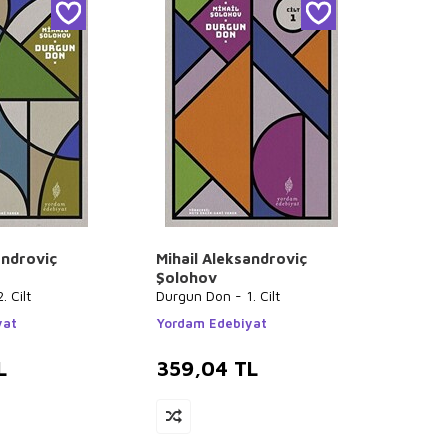
androviç
Mihail Aleksandroviç
Şolohov
 Cilt
Durgun Don - 1. Cilt
yat
Yordam Edebiyat
L
359,04
TL