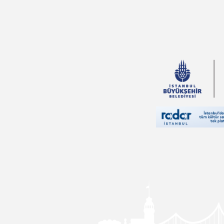
Zehra Aygül
Loresima
Heather Amery
Beyza Alkoç
Hasan Tahsin
Feyizli
Erdoğan
Oğultekin
Orhan Türkdoğan
Hanzade Servi
Mehmet Güler
Ahmet Haşim
Jose Saramago
Kemal Tahir
Emily Bronte
Ahmet Cemil