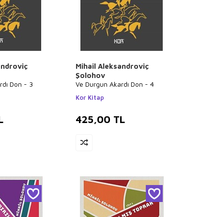
androviç
Mihail Aleksandroviç
Şolohov
rdı Don - 3
Ve Durgun Akardı Don - 4
Kor Kitap
L
425,00
TL