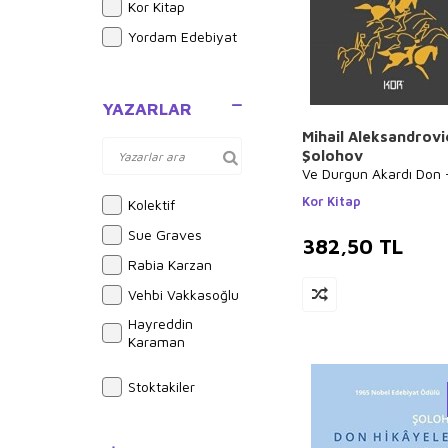
Kor Kitap
Yordam Edebiyat
YAZARLAR
Mihail Aleksandrovi
Şolohov
Ve Durgun Akardı Don 
Kor Kitap
Kolektif
Sue Graves
382,50
TL
Rabia Karzan
Vehbi Vakkasoğlu
Hayreddin
Karaman
Elif Akardaş
Stoktakiler
Yusuf Akçura
Hasan El-Benna