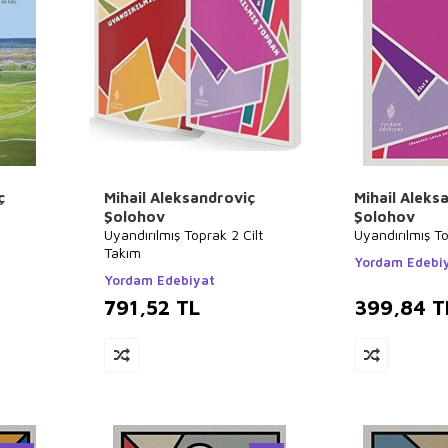
ç
Mihail Aleksandroviç
Mihail Aleks
Şolohov
Şolohov
Uyandırılmış Toprak 2 Cilt
Uyandırılmış To
Takım
Yordam Edebi
Yordam Edebiyat
791,52
TL
399,84
T