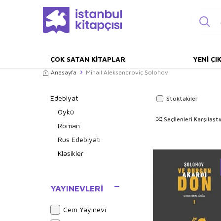
ÇOK SATAN KITAPLAR
YENI ÇI
Anasayfa
Mihail Aleksandroviç Şolohov
Edebiyat
Stoktakiler
Öykü
Seçilenleri Karşılaştı
Roman
Rus Edebiyatı
Klasikler
YAYINEVLERI
Cem Yayınevi