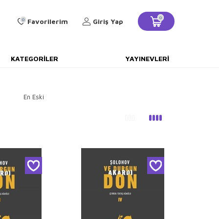
0
0
Favorilerim
Giriş Yap
KATEGORILER
YAYINEVLERI
En Eski