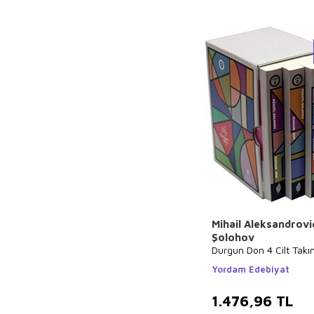
Hüseyin Nihal
Atsız
Pierre Loti
Sami Sönmez
Eda Bayrak
Falih Rıfkı Atay
Yusuf Tavaslı
Nedim Gürsel
Hajime İsayama
Sinan Yağmur
Aslıhan Cengiz
Mihail Aleksandrovi
Ali Haydar Haksal
Şolohov
İlyas Özbay
Durgun Don 4 Cilt Takı
Mustafa Tatcı
Yordam Edebiyat
Anna Sewell
1.476,96
TL
Ahmet Cemal