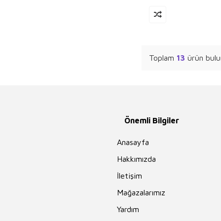
Ruhi
Emile Durkheim
Burhan Cahit
Morkaya
Okay Tiryakioğlu
Toplam
13
ürün bulu
Mustafa Cankurt
Sun Tzu
Ceren Melek
Behiç Ak
Önemli Bilgiler
Mustafa Necati
Bursalı
Anasayfa
Bram Stoker
Hakkımızda
Yener Özen
İletişim
Ahmet Ümit
Mağazalarımız
Feridun Oral
Yardım
Mustafa Özçelik