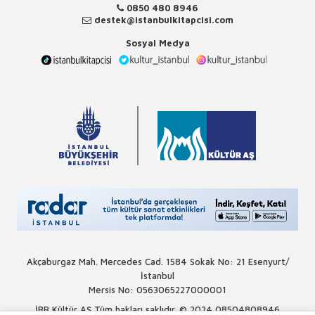
0850 480 8946
destek@istanbulkitapcisi.com
Sosyal Medya
Akçaburgaz Mah. Mercedes Cad. 1584 Sokak No: 21 Esenyurt/
İstanbul
Mersis No: 0563065227000001
İBB Kültür AŞ Tüm hakları saklıdır. © 2024
08504808946