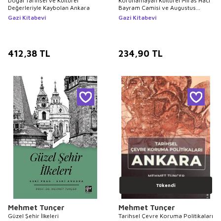
Doğal Tarihsel ve Kültürel
Korunamayan Kültürel Miras Hacı
Değerleriyle Kaybolan Ankara
Bayram Camisi ve Augustus
Tapınağı Çevresi
Gazi Kitabevi
Gazi Kitabevi
412,38
TL
234,90
TL
Tükendi
Mehmet Tunçer
Mehmet Tunçer
Güzel Şehir İlkeleri
Tarihsel Çevre Koruma Politikaları