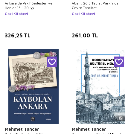
Ankara`da Vakıf Bedesten ve
Abant Gölü Tabiat Parkı`nda
Hanlar 15 - 20. yy
Çevre Tahribatı
Gazi Kitabevi
Gazi Kitabevi
326,25
TL
261,00
TL
Mehmet Tuncer
Mehmet Tunçer