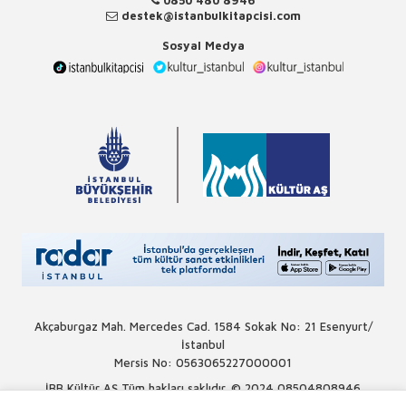
destek@istanbulkitapcisi.com
Sosyal Medya
Akçaburgaz Mah. Mercedes Cad. 1584 Sokak No: 21 Esenyurt/
İstanbul
Mersis No: 0563065227000001
İBB Kültür AŞ Tüm hakları saklıdır. © 2024
08504808946